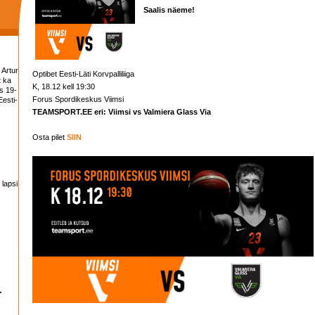
Saalis näeme!
 Artur
Optibet Eesti-Läti Korvpalliliiga
t ka
K, 18.12 kell 19:30
s 19-
Forus Spordikeskus Viimsi
esti-
TEAMSPORT.EE eri: Viimsi vs Valmiera Glass Via
Osta pilet
SIIN
 lapsi