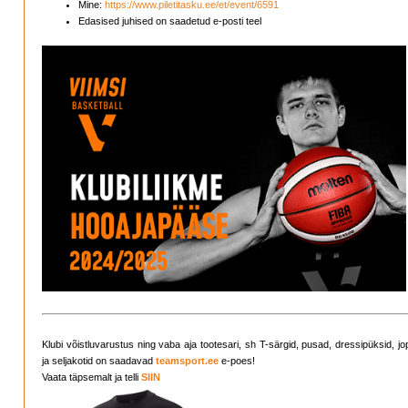
Mine:
https://www.piletitasku.ee/et/event/6591
Edasised juhised on saadetud e-posti teel
Klubi võistluvarustus ning vaba aja tootesari, sh T-särgid, pusad, dressipüksid, j
ja seljakotid on saadavad
teamsport.ee
e-poes!
Vaata täpsemalt ja telli
SIIN