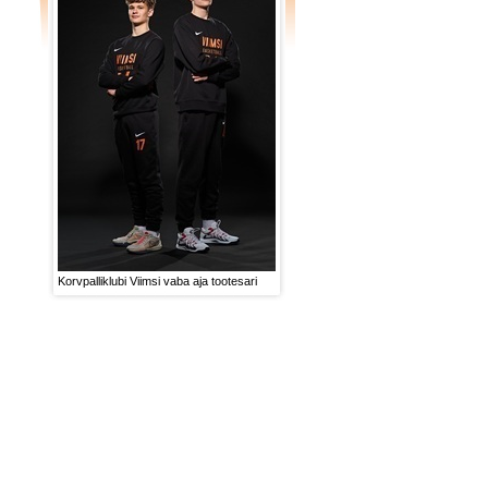
Korvpalliklubi Viimsi vaba aja tootesari