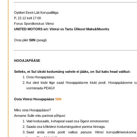
Optibet Eesti-Läti Korvpalliliiga
P, 22.12 kell 17:00
Forus Spordikeskus Viimsi
UNITED MOTORS eri: Viimsi vs Tartu Ülikool Maks&Moorits
Osta pilet
SIIN
(peagi)
HOOAJAPÄÄSE
Selleks, et Sul ükski kodumäng vahele ei jääks, on Sul kaks head valikut:
Osta Hooajapääse.
Kui oled klubi liige saad Hooajapääsme klubi poolt. Hooajapääseme s
vormistada PEAGI!
Osta Viimsi Hooajapääse
SIIN
Miks osta Hooajapääse?
Anname Sulle mitu parimat põhjust:
Vaid kodusaalis, kohapeal saad osa õigest emotsioonist.
Saada osa kõikidest kodumängudest parima hinnaga.
Saad anda enda poolt valitus panuse Viimsi korvpallimeeskonna