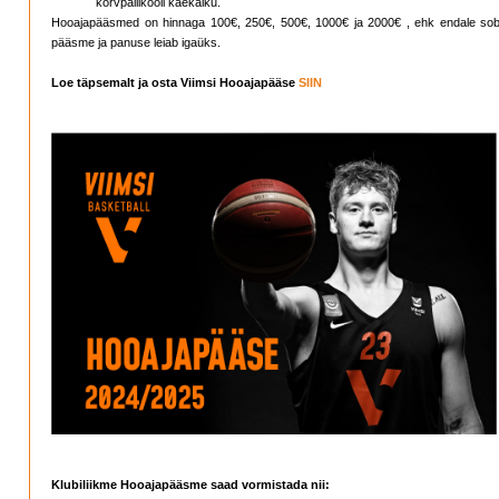
korvpallikooli käekäiku.
Hooajapääsmed on hinnaga 100€, 250€, 500€, 1000€ ja 2000€ , ehk endale sob
pääsme ja panuse leiab igaüks.
Loe täpsemalt ja osta Viimsi Hooajapääse
SIIN
Klubiliikme Hooajapääsme saad vormistada nii: