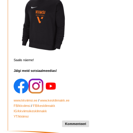
Saalis näeme!
Jälgi meid sotsiaalmeedias!
www.kkviimsi.ee
/
www.kesklinnakk.ee
FB/kkviimsi
/
FB/kesklinnakk
IG/kkviimsikesklinnakk
YT/kkiimsi
Kommenteeri