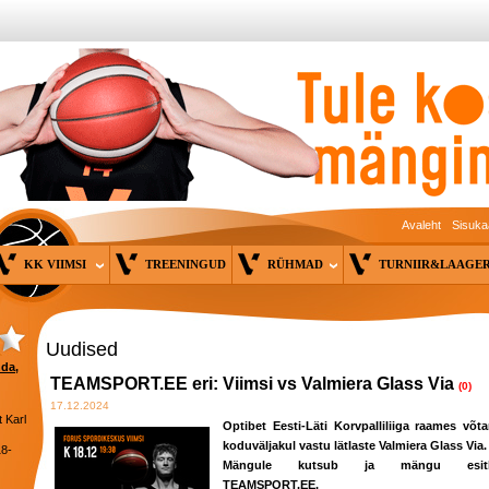
Avaleht
Sisuka
KK VIIMSI
TREENINGUD
RÜHMAD
TURNIIR&LAAG
Uudised
nda,
TEAMSPORT.EE eri: Viimsi vs Valmiera Glass Via
(0)
17.12.2024
 Karl
Optibet Eesti-Läti Korvpalliliiga raames võt
koduväljakul vastu lätlaste Valmiera Glass Via
18-
Mängule kutsub ja mängu esitl
TEAMSPORT.EE.