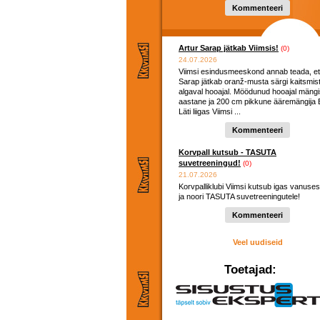
hooaega ...
Kommenteeri
Artur Sarap jätkab Viimsis!
(0)
24.07.2026
Viimsi esindusmeeskond annab teada, et
Sarap jätkab oranž-musta särgi kaitsmis
algaval hooajal. Möödunud hooajal mängi
aastane ja 200 cm pikkune ääremängija E
Läti liigas Viimsi ...
Kommenteeri
Korvpall kutsub - TASUTA
suvetreeningud!
(0)
21.07.2026
Korvpalliklubi Viimsi kutsub igas vanuses
ja noori TASUTA suvetreeningutele!
Kommenteeri
Veel uudiseid
Toetajad: