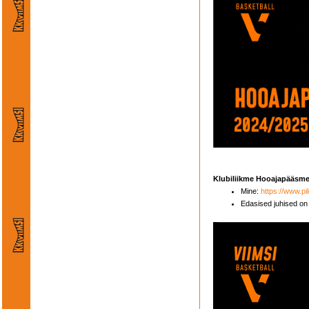
Klubiliikme Hooajapääsme 
Mine:
https://www.pi
Edasised juhised on 