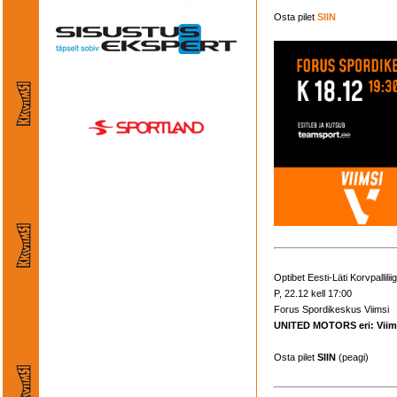
Osta pilet
SIIN
Optibet Eesti-Läti Korvpallilii
P, 22.12 kell 17:00
Forus Spordikeskus Viimsi
UNITED MOTORS eri: Viims
Osta pilet
SIIN
(peagi)