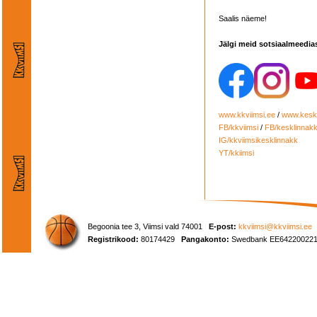
Saalis näeme!
Jälgi meid sotsiaalmeedia
www.kkviimsi.ee
/
www.keskl
FB/kkviimsi
/
FB/kesklinnak
IG/kkviimsikesklinnakk
YT/kkiimsi
Begoonia tee 3, Viimsi vald 74001
E-post:
kkviimsi@kkviimsi.ee
Registrikood:
80174429
Pangakonto:
Swedbank EE642200221