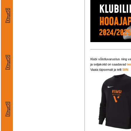
Klubi võistluvarustus ning v
ja seljakotid on saadavad
te
Vaata täpsemalt ja telli
SIIN