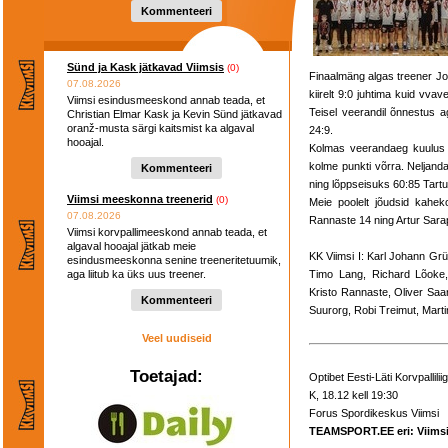
Kommenteeri
Sünd ja Kask jätkavad Viimsis
(0)
Finaalmäng algas treener Joo
07.08.2026
kiirelt 9:0 juhtima kuid vvav
Viimsi esindusmeeskond annab teada, et
Teisel veerandil õnnestus ag
Christian Elmar Kask ja Kevin Sünd jätkavad
oranž-musta särgi kaitsmist ka algaval
24:9.
hooajal.
Kolmas veerandaeg kuulus 
kolme punkti võrra. Neljanda
Kommenteeri
ning lõppseisuks 60:85 Tart
Viimsi meeskonna treenerid
(0)
Meie poolelt jõudsid kahek
07.08.2026
Rannaste 14 ning Artur Sara
Viimsi korvpallimeeskond annab teada, et
algaval hooajal jätkab meie
KK Viimsi I: Karl Johann Grü
esindusmeeskonna senine treeneritetuumik,
aga liitub ka üks uus treener.
Timo Lang, Richard Lõoke
Kristo Rannaste, Oliver Saa
Kommenteeri
Suurorg, Robi Treimut, Marti
Veel uudiseid
Toetajad:
Optibet Eesti-Läti Korvpallilii
K, 18.12 kell 19:30
Forus Spordikeskus Viimsi
TEAMSPORT.EE eri: Viimsi 