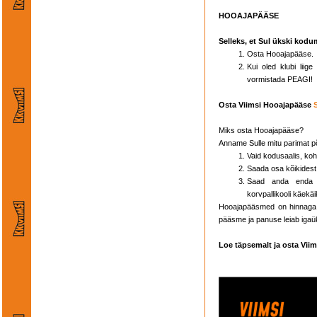
HOOAJAPÄÄSE
Selleks, et Sul ükski kodu
Osta Hooajapääse.
Kui oled klubi lii
vormistada PEAGI!
Osta Viimsi Hooajapääse
Miks osta Hooajapääse?
Anname Sulle mitu parimat p
Vaid kodusaalis, koh
Saada osa kõikides
Saad anda enda p
korvpallikooli käekäi
Hooajapääsmed on hinnaga 
pääsme ja panuse leiab igaü
Loe täpsemalt ja osta Vii