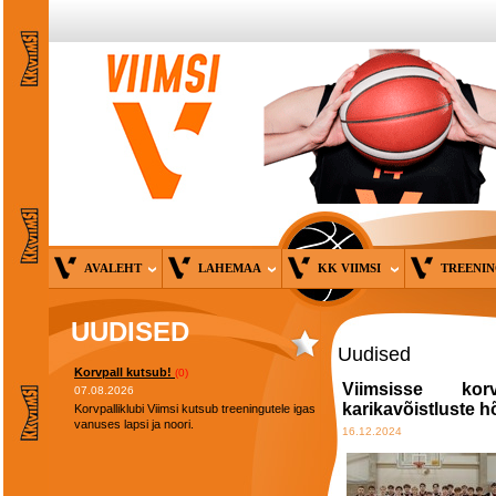
AVALEHT
LAHEMAA
KK VIIMSI
TREENI
UUDISED
Uudised
Korvpall kutsub!
(0)
Viimsisse korv
07.08.2026
karikavõistluste 
Korvpalliklubi Viimsi kutsub treeningutele igas
vanuses lapsi ja noori.
16.12.2024