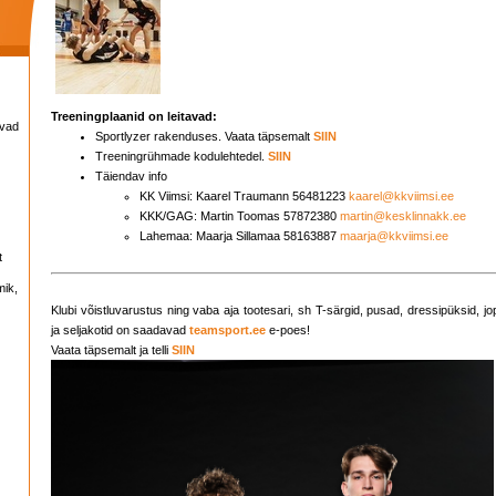
Treeningplaanid on leitavad:
avad
Sportlyzer rakenduses. Vaata täpsemalt
SIIN
Treeningrühmade kodulehtedel.
SIIN
Täiendav info
KK Viimsi: Kaarel Traumann 56481223
kaarel@kkviimsi.ee
KKK/GAG: Martin Toomas 57872380
martin@kesklinnakk.ee
Lahemaa: Maarja Sillamaa 58163887
maarja@kkviimsi.ee
t
mik,
Klubi võistluvarustus ning vaba aja tootesari, sh T-särgid, pusad, dressipüksid, j
ja seljakotid on saadavad
teamsport.ee
e-poes!
Vaata täpsemalt ja telli
SIIN