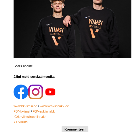
Saalis näeme!
Jälgi meid sotsiaalmeedias!
www.kkviimsi.ee
/
www.kesklinnakk.ee
FB/kkviimsi
/
FB/kesklinnakk
IG/kkviimsikesklinnakk
YT/kkiimsi
Kommenteeri