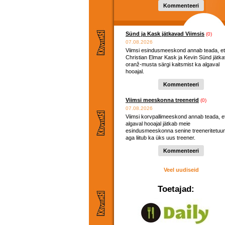
Kommenteeri
Sünd ja Kask jätkavad Viimsis
(0)
07.08.2026
Viimsi esindusmeeskond annab teada, et
Christian Elmar Kask ja Kevin Sünd jätk
oranž-musta särgi kaitsmist ka algaval
hooajal.
Kommenteeri
Viimsi meeskonna treenerid
(0)
07.08.2026
Viimsi korvpallimeeskond annab teada, e
algaval hooajal jätkab meie
esindusmeeskonna senine treeneritetuu
aga liitub ka üks uus treener.
Kommenteeri
Veel uudiseid
Toetajad: