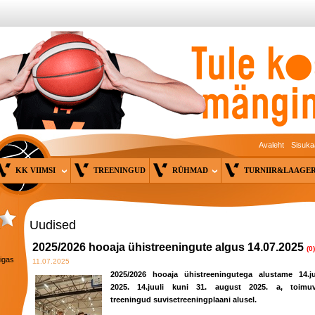
Avaleht
Sisuka
KK VIIMSI
TREENINGUD
RÜHMAD
TURNIIR&LAAG
Uudised
2025/2026 hooaja ühistreeningute algus 14.07.2025
(0)
 igas
11.07.2025
2025/2026 hooaja ühistreeningutega alustame 14.ju
2025. 14.juuli kuni 31. august 2025. a, toimu
treeningud suvisetreeningplaani alusel.