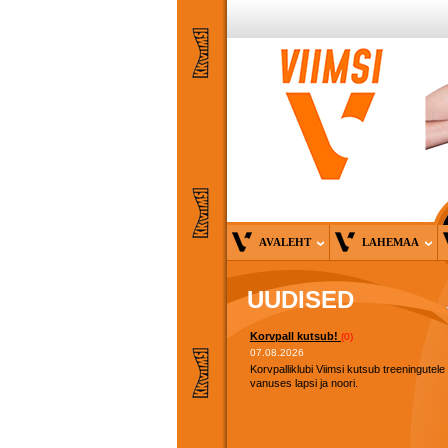
AVALEHT
LAHEMAA
UUDISED
Korvpall kutsub!
(0)
07.08.2026
Korvpalliklubi Viimsi kutsub treeningutele
vanuses lapsi ja noori.