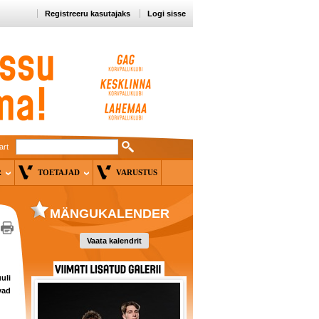
Registreeru kasutajaks
Logi sisse
art
ER
TOETAJAD
VARUSTUS
MÄNGUKALENDER
Vaata kalendrit
uli
vad