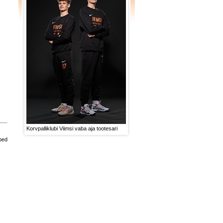
Korvpalliklubi Viimsi vaba aja tootesari
oped