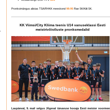
Pronksimängus alistas TSA/RHKK meeskond
98:95
Rae SK/Kiili SK.
KK Viimsi/City Kliima teenis U14 vanuseklassi Eesti
meistrivõistluste pronksmedalid
Laupäeval, 9. mail selgus Jõgeval tänavuse hooaja Eesti meister noormee