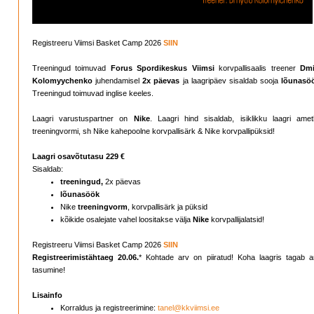
Registreeru Viimsi Basket Camp 2026
SIIN
Treeningud toimuvad
Forus Spordikeskus Viimsi
korvpallisaalis treener
Dmi
Kolomyychenko
juhendamisel
2x päevas
ja laagripäev sisaldab sooja
lõunasö
Treeningud toimuvad inglise keeles.
Laagri varustuspartner on
Nike
. Laagri hind sisaldab, isiklikku laagri ametl
treeningvormi, sh Nike kahepoolne korvpallisärk & Nike korvpallipüksid!
Laagri osavõtutasu 229 €
Sisaldab:
treeningud,
2x päevas
lõunasöök
Nike
treeningvorm
, korvpallisärk ja püksid
kõikide osalejate vahel loositakse välja
Nike
korvpallijalatsid!
Registreeru Viimsi Basket Camp 2026
SIIN
Registreerimistähtaeg 20.06.
* Kohtade arv on piiratud! Koha laagris tagab a
tasumine!
Lisainfo
Korraldus ja registreerimine:
tanel@kkviimsi.ee