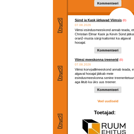
Kommenteeri
Sünd ja Kask jätkavad Viimsis
(0)
07.08.2026
Viimsi esindusmeeskond annab teada, et
Christian Elmar Kask ja Kevin Sünd jätk
oranž-musta särgi kaitsmist ka algaval
hooajal.
Kommenteeri
Viimsi meeskonna treenerid
(0)
07.08.2026
Viimsi korvpallimeeskond annab teada, e
algaval hooajal jätkab meie
esindusmeeskonna senine treeneritetuu
aga liitub ka üks uus treener.
Kommenteeri
Veel uudiseid
Toetajad: