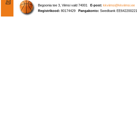
Begoonia tee 3, Viimsi vald 74001
E-post:
kkviimsi@kkviimsi.ee
Registrikood:
80174429
Pangakonto:
Swedbank EE642200221