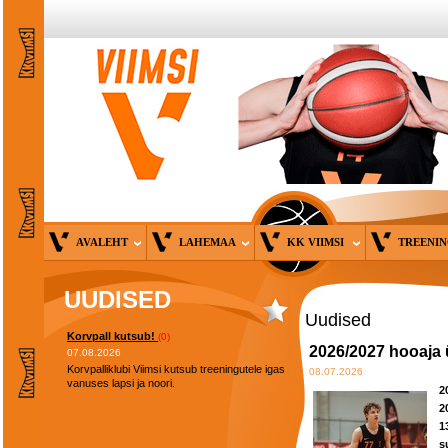
AVALEHT
LAHEMAA
KK VIIMSI
TREENI
UUDISED
Uudised
Korvpall kutsub!
(0)
2026/2027 hooaja 
07.08.2026
Korvpalliklubi Viimsi kutsub treeningutele igas
08.07.2026
vanuses lapsi ja noori.
2
2
1
s