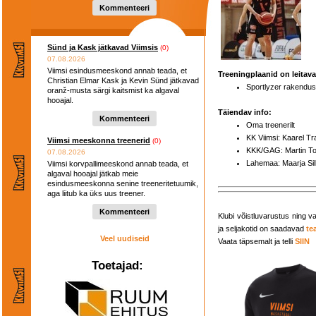
Kommenteeri
Sünd ja Kask jätkavad Viimsis
(0)
07.08.2026
Viimsi esindusmeeskond annab teada, et
Treeningplaanid on leitav
Christian Elmar Kask ja Kevin Sünd jätkavad
Sportlyzer rakendus
oranž-musta särgi kaitsmist ka algaval
hooajal.
Täiendav info:
Kommenteeri
Oma treenerilt
KK Viimsi: Kaarel 
Viimsi meeskonna treenerid
(0)
KKK/GAG: Martin 
07.08.2026
Lahemaa: Maarja Si
Viimsi korvpallimeeskond annab teada, et
algaval hooajal jätkab meie
esindusmeeskonna senine treeneritetuumik,
aga liitub ka üks uus treener.
Kommenteeri
Klubi võistluvarustus ning v
ja seljakotid on saadavad
te
Veel uudiseid
Vaata täpsemalt ja telli
SIIN
Toetajad: