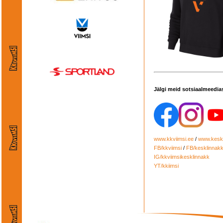
Jälgi meid sotsiaalmeedia
www.kkviimsi.ee
/
www.keskl
FB/kkviimsi
/
FB/kesklinnak
IG/kkviimsikesklinnakk
YT/kkiimsi