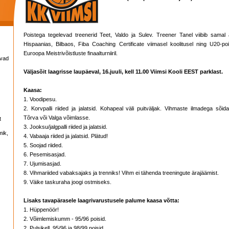
Poistega tegelevad treenerid Teet, Valdo ja Sulev. Treener Tanel viibib samal a
Hispaanias, Bilbaos, Fiba Coaching Certificate viimasel koolitusel ning U20-poi
Euroopa Meistrivõistluste finaalturniiril.
avad
Väljasõit laagrisse laupäeval, 16.juuli, kell 11.00 Viimsi Kooli EEST parklast.
Kaasa:
1. Voodipesu.
2. Korvpalli riided ja jalatsid. Kohapeal väli puitväljak. Vihmaste ilmadega sõi
Tõrva või Valga võimlasse.
t
3. Jooksu/jalgpalli riided ja jalatsid.
mik,
4. Vabaaja riided ja jalatsid. Plätud!
5. Soojad riided.
6. Pesemisasjad.
7. Ujumisasjad.
8. Vihmariided vabaksajaks ja trenniks! Vihm ei tähenda treeningute ärajäämist.
9. Väike taskuraha joogi ostmiseks.
Lisaks tavapärasele laagrivarustusele palume kaasa võtta:
1. Hüppenöör!
2. Võimlemiskumm - 95/96 poisid.
2. Pulsikell. 95/96 ja 98/99 poisid.