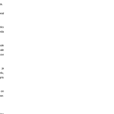
ta.
eal
eks
eda
ule
ale
sse
 ja
lu,
ris
" on
ner.