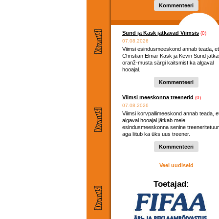
Kommenteeri
Sünd ja Kask jätkavad Viimsis
(0)
07.08.2026
Viimsi esindusmeeskond annab teada, et
Christian Elmar Kask ja Kevin Sünd jätk
oranž-musta särgi kaitsmist ka algaval
hooajal.
Kommenteeri
Viimsi meeskonna treenerid
(0)
07.08.2026
Viimsi korvpallimeeskond annab teada, e
algaval hooajal jätkab meie
esindusmeeskonna senine treeneritetuu
aga liitub ka üks uus treener.
Kommenteeri
Veel uudiseid
Toetajad: