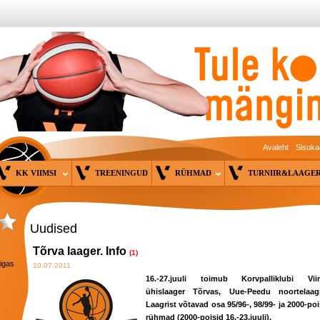
Avaleht
Sisuka
KK VIIMSI
TREENINGUD
RÜHMAD
TURNIIR&LAAG
Uudised
Tõrva laager. Info
(1)
 igas
10.07.2011
16.-27.juuli toimub Korvpalliklubi Vii
ühislaager Tõrvas, Uue-Peedu noortelaagr
Laagrist võtavad osa 95/96-, 98/99- ja 2000-poi
rühmad (2000-poisid 16.-23.juuli).