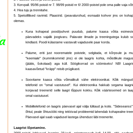
3. Korvpall. 95/96 poisid nr 7. 98/99 poisid nr 6! 2000-poistel pole oma palle vaja võt
4. Hea tuju ja trennitahe.
5. Spetsiifilised ravimid. Plaastrid. (peavalurohud, esmaabi kohver jms on kohap
olemas.
Kuna kohapeal pood/puhvet puudub, palume kaasa võtta esimest
päevadeks vajalik joogivaru. Palavate ilmade ja treeningutega kulub s
kindlasti. Poodi külastame vastavalt vajadusele paar korda.
Palume, eriti just noorematele poistele, selgitada, et kõrpsule ja mu
"keemiale" (kummikommid jms) ei ole laagris kohta, mõistlikule magus
(jäätis, šokolaad) aga küll. Söögikorrad on söömiseks! NB! Laagri
kaasavõetud "kräpp" reisib prügikasti.
Soovitame kaasa võtta võimalikult vähe elektroonikat. Kõik mängud
telefonid on "omal vastutusel". Kui elektroonika hakkab segama laagrie
korjavad treenerid selle laagri lõppuni kokku. Kõik väärtesemed on laag
omal vastutusel.
Mobiiltelefonid on laagris päevasel ajal välja lülitaud ja kotis. "Sideseanss
õhtul, peale õhtusööki ning tekkivad probleemid lahendab kohapealne tree
Päevasel ajal saab vajadusel lastega ühendust läbi treenerite.
Laagrist lõpetamine.