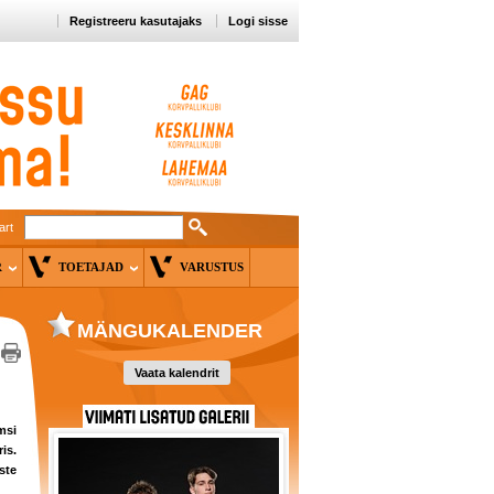
Registreeru kasutajaks
Logi sisse
art
ER
TOETAJAD
VARUSTUS
MÄNGUKALENDER
Vaata kalendrit
msi
is.
ste