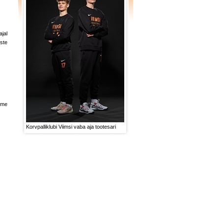
jal
ste
dame
Korvpalliklubi Viimsi vaba aja tootesari