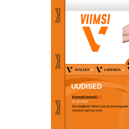
AVALEHT
LAHEMAA
UUDISED
Korvpall kutsub!
(0)
07.08.2026
Korvpalliklubi Viimsi kutsub treeningutele
vanuses lapsi ja noori.