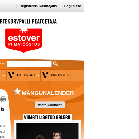
Registreeru kasutajaks
Logi sisse
art
ER
TOETAJAD
VARUSTUS
MÄNGUKALENDER
Vaata kalendrit
is
kui
ti
ste