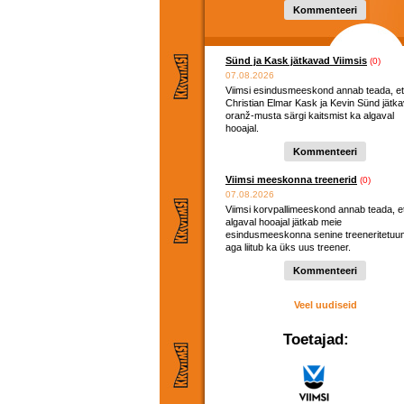
Kommenteeri
Sünd ja Kask jätkavad Viimsis
(0)
07.08.2026
Viimsi esindusmeeskond annab teada, et
Christian Elmar Kask ja Kevin Sünd jätk
oranž-musta särgi kaitsmist ka algaval
hooajal.
Kommenteeri
Viimsi meeskonna treenerid
(0)
07.08.2026
Viimsi korvpallimeeskond annab teada, e
algaval hooajal jätkab meie
esindusmeeskonna senine treeneritetuu
aga liitub ka üks uus treener.
Kommenteeri
Veel uudiseid
Toetajad: