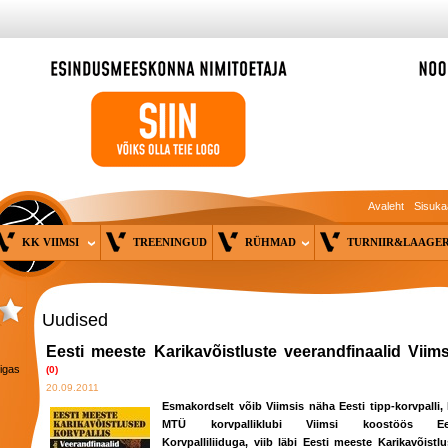
Avaleht
Sisuka
KK VIIMSI
TREENINGUD
RÜHMAD
TURNIIR&LAAG
Uudised
Eesti meeste Karikavõistluste veerandfinaalid Viims
 igas
(0)
20.09.2011
Esmakordselt võib Viimsis näha Eesti tipp-korvpalli, 
MTÜ korvpalliklubi Viimsi koostöös Ees
Korvpalliliiduga, viib läbi Eesti meeste Karikavõistlu