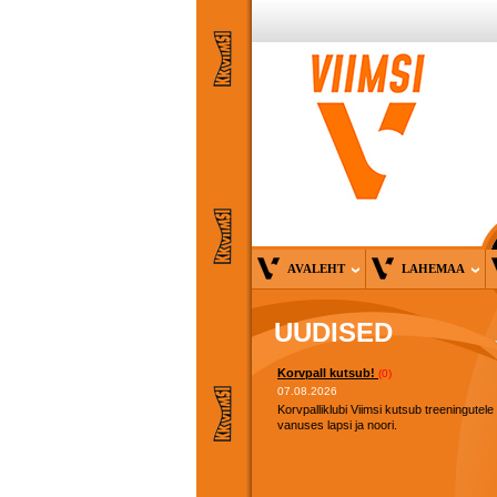
AVALEHT
LAHEMAA
UUDISED
Korvpall kutsub!
(0)
07.08.2026
Korvpalliklubi Viimsi kutsub treeningutele
vanuses lapsi ja noori.