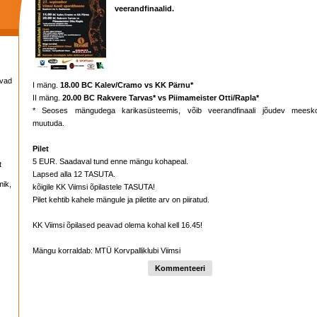
veerandfinaalid.
avad
I mäng.
18.00 BC Kalev/Cramo vs KK Pärnu*
II mäng.
20.00 BC Rakvere Tarvas* vs Piimameister Otti/Rapla*
* Seoses mängudega karikasüsteemis, võib veerandfinaali jõudev meesk
muutuda.
Pilet
5 EUR. Saadaval tund enne mängu kohapeal.
t
Lapsed alla 12 TASUTA.
mik,
kõigile KK Viimsi õpilastele TASUTA!
Pilet kehtib kahele mängule ja piletite arv on piiratud.
KK Viimsi õpilased peavad olema kohal kell 16.45!
Mängu korraldab: MTÜ Korvpalliklubi Viimsi
Kommenteeri