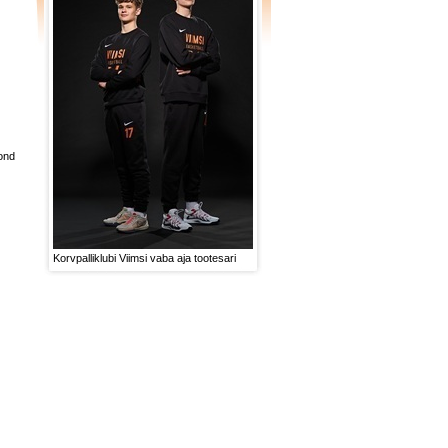
ond
Korvpalliklubi Viimsi vaba aja tootesari