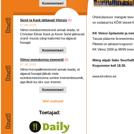
Kommenteeri
Ühiskülastuse mängule teev
Sünd ja Kask jätkavad Viimsis
(0)
on oodatud ka KÕIK teised K
07.08.2026
Viimsi esindusmeeskond annab teada, et
KK Viimsi õpilastele ja n
Christian Elmar Kask ja Kevin Sünd jätkavad
oranž-musta särgi kaitsmist ka algaval
Tasuta pääsme broneerimise
hooajal.
Pileteid on piiratud koguses!
KK Viimsi 2000 ja 98/99 treen
Kommenteeri
Viimsi meeskonna treenerid
(0)
Mäng algab Saku Suurhallis
07.08.2026
Koguneme kell 18.30.
Viimsi korvpallimeeskond annab teada, et
algaval hooajal jätkab meie
www.kkviimsi.ee
esindusmeeskonna senine treeneritetuumik,
aga liitub ka üks uus treener.
Kommenteeri
Veel uudiseid
Toetajad: