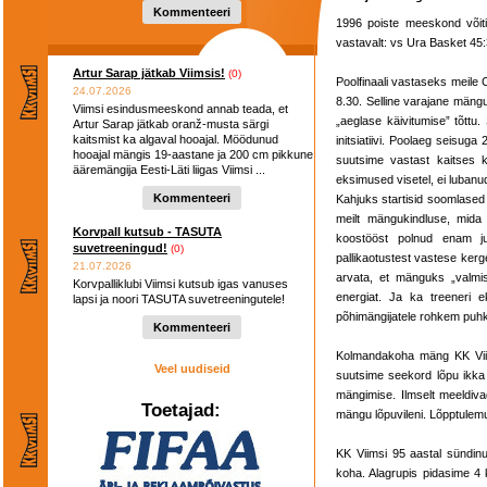
hooaega ...
Kommenteeri
1996 poiste meeskond võiti
vastavalt: vs Ura Basket 45
Artur Sarap jätkab Viimsis!
(0)
Poolfinaali vastaseks meile
24.07.2026
8.30. Selline varajane mäng
Viimsi esindusmeeskond annab teada, et
„aeglase käivitumise” tõttu
Artur Sarap jätkab oranž-musta särgi
kaitsmist ka algaval hooajal. Möödunud
initsiatiivi. Poolaeg seisuga 2
hooajal mängis 19-aastane ja 200 cm pikkune
suutsime vastast kaitses ko
ääremängija Eesti-Läti liigas Viimsi ...
eksimused visetel, ei luban
Kommenteeri
Kahjuks startisid soomlased I
meilt mängukindluse, mida
Korvpall kutsub - TASUTA
koostööst polnud enam ju
suvetreeningud!
(0)
pallikaotustest vastese kerg
21.07.2026
arvata, et mänguks „valmiso
Korvpalliklubi Viimsi kutsub igas vanuses
energiat. Ja ka treeneri e
lapsi ja noori TASUTA suvetreeningutele!
põhimängijatele rohkem puh
Kommenteeri
Kolmandakoha mäng KK Viim
Veel uudiseid
suutsime seekord lõpu ikka 
mängimise. Ilmselt meeldiva
Toetajad:
mängu lõpuvileni. Lõpptulem
KK Viimsi 95 aastal sündi
koha.
Alagrupis pidasime 4