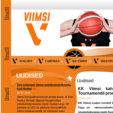
AVALEHT
LAHEMAA
KK VIIMSI
TREENI
UUDISED
Uudised
Tere tulemast Viimsi esindusmeeskonda,
KK Viimsi kah
Karl Naska!
(0)
Tournamendil pro
28.07.2026
Viimsi korvpallimeeskond annab teada, et Karl
27.08.2007
Naska tõmbab algaval hooajal selga
KK Viimsi osales turniiri
esindusmeeskonna oranž-musta särgi. 18-
aastane ja 193 cm pikkune Korvpalliklubi
Tegu on
rahvusvaheli
Viimsi omakasvandik on viimased kaks
sissejuhatusega uude hoo