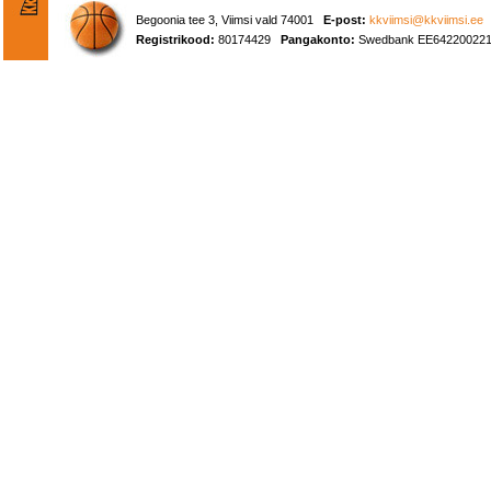
Begoonia tee 3, Viimsi vald 74001
E-post:
kkviimsi@kkviimsi.ee
Registrikood:
80174429
Pangakonto:
Swedbank EE642200221