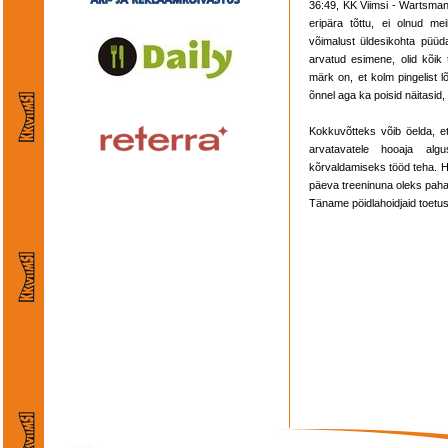
36:49, KK Viimsi - Wartsma
eripära tõttu, ei olnud m
võimalust üldesikohta püüd
arvatud esimene, olid kõik
märk on, et kolm pingelist 
õnnel aga ka poisid näitasid
Kokkuvõtteks võib öelda, et 
arvatavatele hooaja alg
kõrvaldamiseks tööd teha. H
päeva treeninuna oleks paha
Täname pöidlahoidjaid toetus