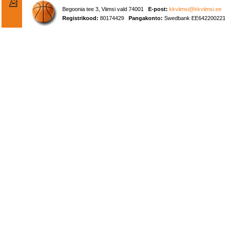
Begoonia tee 3, Viimsi vald 74001
E-post:
kkviimsi@kkviimsi.ee
Registrikood:
80174429
Pangakonto:
Swedbank EE642200221