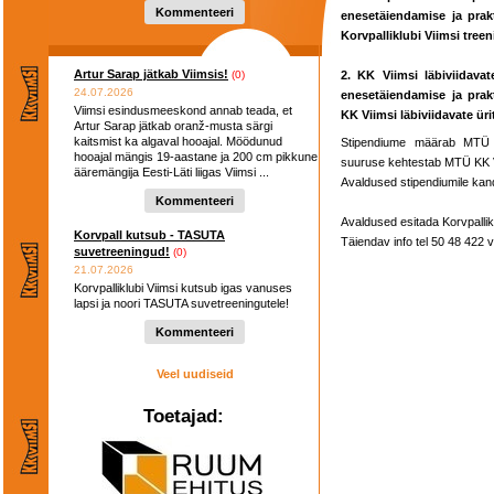
hooaega ...
Kommenteeri
enesetäiendamise ja pra
Korvpalliklubi Viimsi tree
Artur Sarap jätkab Viimsis!
(0)
2. KK Viimsi läbiviidava
24.07.2026
enesetäiendamise ja pra
Viimsi esindusmeeskond annab teada, et
KK Viimsi läbiviidavate üri
Artur Sarap jätkab oranž-musta särgi
kaitsmist ka algaval hooajal. Möödunud
Stipendiume määrab MTÜ KK
hooajal mängis 19-aastane ja 200 cm pikkune
suuruse kehtestab MTÜ KK Vii
ääremängija Eesti-Läti liigas Viimsi ...
Avaldused stipendiumile kand
Kommenteeri
Avaldused esitada Korvpallik
Korvpall kutsub - TASUTA
Täiendav info tel 50 48 422 
suvetreeningud!
(0)
21.07.2026
Korvpalliklubi Viimsi kutsub igas vanuses
lapsi ja noori TASUTA suvetreeningutele!
Kommenteeri
Veel uudiseid
Toetajad: