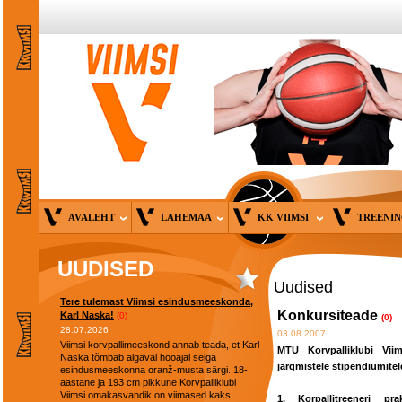
AVALEHT
LAHEMAA
KK VIIMSI
TREENI
UUDISED
Uudised
Tere tulemast Viimsi esindusmeeskonda,
Konkursiteade
Karl Naska!
(0)
(0)
28.07.2026
03.08.2007
Viimsi korvpallimeeskond annab teada, et Karl
MTÜ Korvpalliklubi Viim
Naska tõmbab algaval hooajal selga
järgmistele stipendiumitel
esindusmeeskonna oranž-musta särgi. 18-
aastane ja 193 cm pikkune Korvpalliklubi
Viimsi omakasvandik on viimased kaks
1. Korpallitreeneri pra