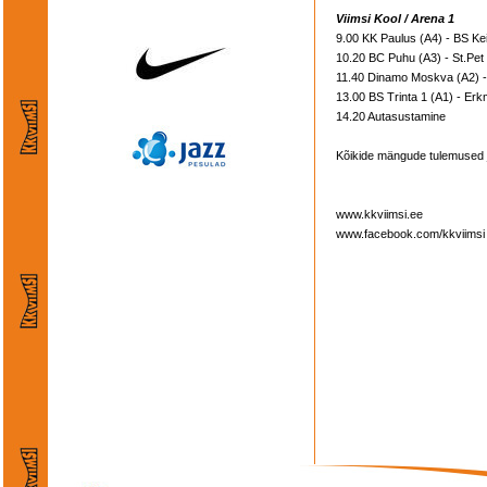
Viimsi Kool / Arena 1
9.00 KK Paulus (A4) - BS Ke
10.20 BC Puhu (A3) - St.Pet
11.40 Dinamo Moskva (A2) - 
13.00 BS Trinta 1 (A1) - Er
14.20 Autasustamine
Kõikide mängude tulemused ja
www.kkviimsi.ee
www.facebook.com/kkviimsi