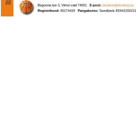
Begoonia tee 3, Viimsi vald 74001
E-post:
kkviimsi@kkviimsi.ee
Registrikood:
80174429
Pangakonto:
Swedbank EE642200221