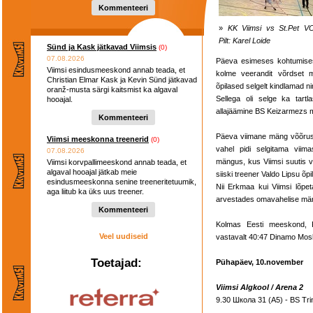
Kommenteeri
»
KK Viimsi vs St.Pet V
Pilt: Karel Loide
Sünd ja Kask jätkavad Viimsis
(0)
07.08.2026
Päeva esimeses kohtumises
Viimsi esindusmeeskond annab teada, et
kolme veerandit võrdset m
Christian Elmar Kask ja Kevin Sünd jätkavad
õpilased selgelt kindlamad ni
oranž-musta särgi kaitsmist ka algaval
Sellega oli selge ka tartl
hooajal.
allajäämine BS Keizarmezs 
Kommenteeri
Päeva viimane mäng võõrustaj
Viimsi meeskonna treenerid
(0)
vahel pidi selgitama viim
07.08.2026
mängus, kus Viimsi suutis vi
Viimsi korvpallimeeskond annab teada, et
algaval hooajal jätkab meie
siiski treener Valdo Lipsu õpi
esindusmeeskonna senine treeneritetuumik,
Nii Erkmaa kui Viimsi lõpe
aga liitub ka üks uus treener.
arvestades omavahelise män
Kommenteeri
Kolmas Eesti meeskond, K
Veel uudiseid
vastavalt 40:47 Dinamo Mos
Toetajad:
Pühapäev, 10.november
Viimsi Algkool / Arena 2
9.30 Школа 31 (A5) - BS Trin