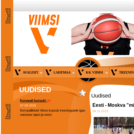
AVALEHT
LAHEMAA
KK VIIMSI
TREENI
UUDISED
Uudised
Korvpall kutsub!
(0)
Eesti - Moskva "m
07.08.2026
Korvpalliklubi Viimsi kutsub treeningutele igas
09.11.2013
vanuses lapsi ja noori.