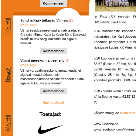
Kommenteeri
»
Eesti U16 koondis. Pil
Sünd ja Kask jätkavad Viimsis
(0)
http://bsbc.basket.ee
07.08.2026
Viimsi esindusmeeskond annab teada, et
U16 noormeeste koondises
Christian Elmar Kask ja Kevin Sünd jätkavad
mängijatest ka Karl Joosep
oranž-musta särgi kaitsmist ka algaval
koondise peatreener Rauno
hooajal.
rivistusse kuulus KK Viimsi õ
Kommenteeri
U16 koondisel jäi sel turniir
Viimsi meeskonna treenerid
(0)
53:67 (Raieste 27 min, 8p, 4l
07.08.2026
72:98 (Raieste 18 min, 2p, 4
Viimsi korvpallimeeskond annab teada, et
algaval hooajal jätkab meie
(Gawley 25 min, 7p, 3lp, 3
esindusmeeskonna senine treeneritetuumik,
koondise parimaks BSBC turni
aga liitub ka üks uus treener.
Kommenteeri
U18 koondis kodu turniiril ka
lp) ja Soome vastu 63:57 12 mi
lp).
Veel uudiseid
Kõikide mängude
tulemused j
Toetajad:
www.kkviimsi.ee
www.facebook.com/kkviimsi