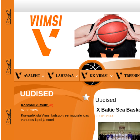
AVALEHT
LAHEMAA
KK VIIMSI
TREENI
UUDISED
Uudised
Korvpall kutsub!
(0)
X Baltic Sea Bask
07.08.2026
Korvpalliklubi Viimsi kutsub treeningutele igas
07.01.2014
vanuses lapsi ja noori.