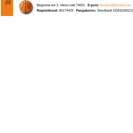
Begoonia tee 3, Viimsi vald 74001
E-post:
kkviimsi@kkviimsi.ee
Registrikood:
80174429
Pangakonto:
Swedbank EE642200221