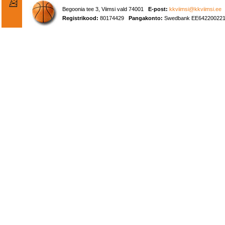
Begoonia tee 3, Viimsi vald 74001
E-post:
kkviimsi@kkviimsi.ee
Registrikood:
80174429
Pangakonto:
Swedbank EE642200221