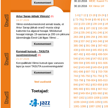
30.10.2016
MEIE: Kaarel T
hooaega ...
Kommenteeri
30.10.2016
KK Viimsi 14!
1-6
|
7-12
|
13-18
|
19-24
|
2
Artur Sarap jätkab Viimsis!
(0)
|
73-78
|
79-84
|
85-90
|
91-
24.07.2026
132
|
133-138
|
139-144
|
14
Viimsi esindusmeeskond annab teada, et
Artur Sarap jätkab oranž-musta särgi
181-186
|
187-192
|
193-198
kaitsmist ka algaval hooajal. Möödunud
234
|
235-240
|
241-246
|
24
hooajal mängis 19-aastane ja 200 cm pikkune
283-288
|
289-294
|
295-300
ääremängija Eesti-Läti liigas Viimsi ...
336
|
337-342
|
343-348
|
34
Kommenteeri
385-390
|
391-396
|
397-402
438
|
439-444
|
445-450
|
45
Korvpall kutsub - TASUTA
487-492
|
493-498
|
499-504
suvetreeningud!
(0)
540
|
541-546
|
547-552
|
55
21.07.2026
Korvpalliklubi Viimsi kutsub igas vanuses
589-594
|
595-600
|
601-606
lapsi ja noori TASUTA suvetreeningutele!
642
|
643-648
|
649-654
|
65
691-696
|
697-702
|
703-708
Kommenteeri
744
|
745-750
|
751-756
|
75
793-798
|
799-804
|
805-810
Veel uudiseid
846
|
847-852
|
853-858
|
85
895-900
|
901-906
|
907-912
Toetajad:
948
|
949-954
|
955-960
|
96
997-1002
|
1003-1008
|
1009
1039-1044
|
1045-1050
|
105
1081-1086
|
1087-1092
|
10