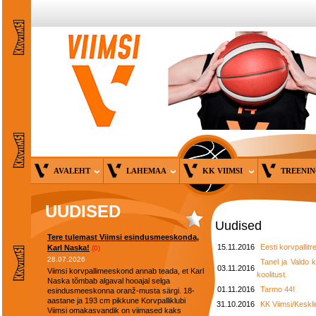
AVALEHT
LAHEMAA
KK VIIMSI
TREENI
UUDISED
Uudised
Tere tulemast Viimsi esindusmeeskonda,
15.11.2016
Eesti korvpallitr
Karl Naska!
(0)
28.07.2026
Tanel ja Valdo k
03.11.2016
Viimsi korvpallimeeskond annab teada, et Karl
koolitust.
Naska tõmbab algaval hooajal selga
01.11.2016
Tarmo 44!
esindusmeeskonna oranž-musta särgi. 18-
aastane ja 193 cm pikkune Korvpalliklubi
31.10.2016
KK Viimsi/Keskli
Viimsi omakasvandik on viimased kaks