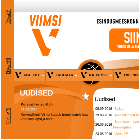
AVALEHT
LAHEMAA
KK VIIMSI
TREENI
UUDISED
Uudised
Korvpall kutsub!
(0)
08.09.2016
Ballzy!
07.08.2026
Korvpalliklubi Viimsi kutsub treeningutele igas
29.08.2016
Tere tulemast Ma
vanuses lapsi ja noori.
Sportlyzer lap
26.08.2016
treeningutest
23.08.2016
Valdo 46!