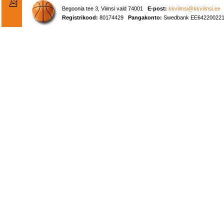
Begoonia tee 3, Viimsi vald 74001
E-post:
kkviimsi@kkviimsi.ee
Registrikood:
80174429
Pangakonto:
Swedbank EE642200221