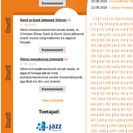
23.08.2016
Korvpalliklubi Vi
Kommenteeri
22.08.2016
Lõppes linnalaa
1-6
|
7-12
|
13-18
|
19-24
|
2
Sünd ja Kask jätkavad Viimsis
(0)
|
73-78
|
79-84
|
85-90
|
91-
07.08.2026
132
|
133-138
|
139-144
|
14
Viimsi esindusmeeskond annab teada, et
Christian Elmar Kask ja Kevin Sünd jätkavad
181-186
|
187-192
|
193-198
oranž-musta särgi kaitsmist ka algaval
234
|
235-240
|
241-246
|
24
hooajal.
283-288
|
289-294
|
295-300
Kommenteeri
336
|
337-342
|
343-348
|
34
385-390
|
391-396
|
397-402
Viimsi meeskonna treenerid
(0)
438
|
439-444
|
445-450
|
45
07.08.2026
487-492
|
493-498
|
499-504
Viimsi korvpallimeeskond annab teada, et
540
|
541-546
|
547-552
|
55
algaval hooajal jätkab meie
esindusmeeskonna senine treeneritetuumik,
589-594
|
595-600
|
601-606
aga liitub ka üks uus treener.
642
|
643-648
|
649-654
|
65
691-696
|
697-702
|
703-708
Kommenteeri
744
|
745-750
|
751-756
|
75
793-798
|
799-804
|
805-810
Veel uudiseid
846
|
847-852
|
853-858
|
85
895-900
|
901-906
|
907-912
Toetajad:
948
|
949-954
|
955-960
|
96
997-1002
|
1003-1008
|
1009
1039-1044
|
1045-1050
|
105
1081-1086
|
1087-1092
|
10