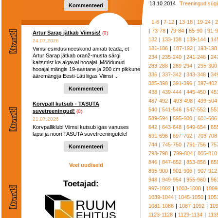
hooaega ...
13.10.2014
Treeningud sügi
Kommenteeri
1-6
|
7-12
|
13-18
|
19-24
|
2
|
73-78
|
79-84
|
85-90
|
91-
Artur Sarap jätkab Viimsis!
(0)
132
|
133-138
|
139-144
|
14
24.07.2026
181-186
|
187-192
|
193-198
Viimsi esindusmeeskond annab teada, et
Artur Sarap jätkab oranž-musta särgi
234
|
235-240
|
241-246
|
24
kaitsmist ka algaval hooajal. Möödunud
283-288
|
289-294
|
295-300
hooajal mängis 19-aastane ja 200 cm pikkune
336
|
337-342
|
343-348
|
34
ääremängija Eesti-Läti liigas Viimsi ...
385-390
|
391-396
|
397-402
Kommenteeri
438
|
439-444
|
445-450
|
45
487-492
|
493-498
|
499-504
Korvpall kutsub - TASUTA
540
|
541-546
|
547-552
|
55
suvetreeningud!
(0)
589-594
|
595-600
|
601-606
21.07.2026
Korvpalliklubi Viimsi kutsub igas vanuses
642
|
643-648
|
649-654
|
65
lapsi ja noori TASUTA suvetreeningutele!
691-696
|
697-702
|
703-708
744
|
745-750
|
751-756
|
75
Kommenteeri
793-798
|
799-804
|
805-810
846
|
847-852
|
853-858
|
85
Veel uudiseid
895-900
|
901-906
|
907-912
948
|
949-954
|
955-960
|
96
Toetajad:
997-1002
|
1003-1008
|
1009
1039-1044
|
1045-1050
|
105
1081-1086
|
1087-1092
|
10
1123-1128
|
1129-1134
|
113