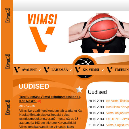
AVALEHT
LAHEMAA
KK VIIMSI
TREENI
UUDISED
Uudised
Tere tulemast Viimsi esindusmeeskonda,
29.10.2014
KK Viimsi õpilase
Karl Naska!
(0)
28.07.2026
28.10.2014
Kesklinna Korvpa
Viimsi korvpallimeeskond annab teada, et Karl
28.10.2014
Viimsi on jätkuv
Naska tõmbab algaval hooajal selga
esindusmeeskonna oranž-musta särgi. 18-
28.10.2014
OLULINE! Viimsi 
aastane ja 193 cm pikkune Korvpalliklubi
21.10.2014
Viimsi Sügistur
Viimsi omakasvandik on viimased kaks