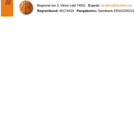
Begoonia tee 3, Viimsi vald 74001
E-post:
kkviimsi@kkviimsi.ee
Registrikood:
80174429
Pangakonto:
Swedbank EE642200221