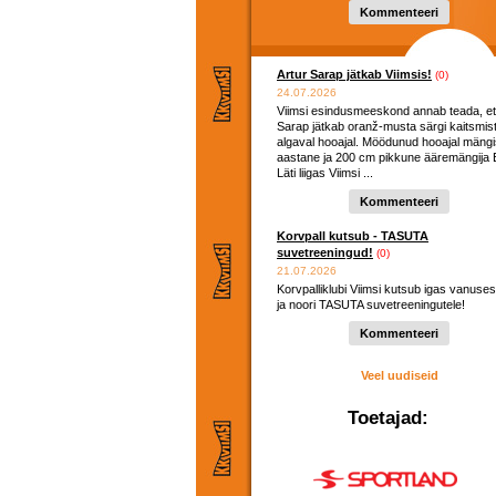
hooaega ...
Kommenteeri
Artur Sarap jätkab Viimsis!
(0)
24.07.2026
Viimsi esindusmeeskond annab teada, et
Sarap jätkab oranž-musta särgi kaitsmis
algaval hooajal. Möödunud hooajal mängi
aastane ja 200 cm pikkune ääremängija E
Läti liigas Viimsi ...
Kommenteeri
Korvpall kutsub - TASUTA
suvetreeningud!
(0)
21.07.2026
Korvpalliklubi Viimsi kutsub igas vanuses
ja noori TASUTA suvetreeningutele!
Kommenteeri
Veel uudiseid
Toetajad: