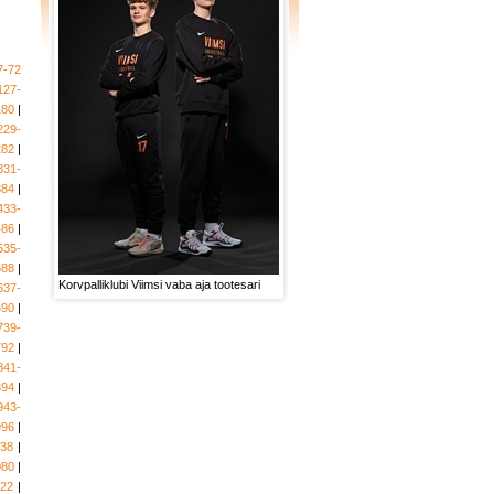
7-72
127-
180
|
229-
282
|
331-
384
|
433-
486
|
535-
588
|
Korvpalliklubi Viimsi vaba aja tootesari
637-
690
|
739-
792
|
841-
894
|
943-
996
|
038
|
080
|
122
|