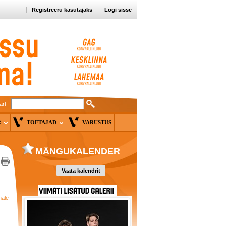
Registreeru kasutajaks
Logi sisse
art
ER
TOETAJAD
VARUSTUS
MÄNGUKALENDER
Vaata kalendrit
nale