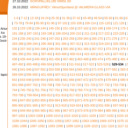
27.10.2022
KORVPALLIKLUBI VIIMSI 20!
26.10.2022
MÄNGUPÄEV: Viimsi/Sportland @ VALMIERA GLASS VIA
1-6
|
7-12
|
13-18
|
19-24
|
25-30
|
31-36
|
37-42
|
43-48
|
49-54
|
55-60
|
61-66
|
6
|
73-78
|
79-84
|
85-90
|
91-96
|
97-102
|
103-108
|
109-114
|
115-120
|
121-126
|
132
|
133-138
|
139-144
|
145-150
|
151-156
|
157-162
|
163-168
|
169-174
|
175-
 Artur
t ka
181-186
|
187-192
|
193-198
|
199-204
|
205-210
|
211-216
|
217-222
|
223-228
|
s 19-
234
|
235-240
|
241-246
|
247-252
|
253-258
|
259-264
|
265-270
|
271-276
|
277-
esti-
283-288
|
289-294
|
295-300
|
301-306
|
307-312
|
313-318
|
319-324
|
325-330
|
336
|
337-342
|
343-348
|
349-354
|
355-360
|
361-366
|
367-372
|
373-378
|
379-
385-390
|
391-396
|
397-402
|
403-408
|
409-414
|
415-420
|
421-426
|
427-432
|
438
|
439-444
|
445-450
|
451-456
|
457-462
|
463-468
|
469-474
|
475-480
|
481-
487-492
|
493-498
|
499-504
|
505-510
|
511-516
|
517-522
|
523-528
|
529-534
|
540
|
541-546
|
547-552
|
553-558
|
559-564
|
565-570
|
571-576
|
577-582
|
583-
 lapsi
589-594
|
595-600
|
601-606
|
607-612
|
613-618
|
619-624
|
625-630
|
631-636
|
642
|
643-648
|
649-654
|
655-660
|
661-666
|
667-672
|
673-678
|
679-684
|
685-
691-696
|
697-702
|
703-708
|
709-714
|
715-720
|
721-726
|
727-732
|
733-738
|
744
|
745-750
|
751-756
|
757-762
|
763-768
|
769-774
|
775-780
|
781-786
|
787-
793-798
|
799-804
|
805-810
|
811-816
|
817-822
|
823-828
|
829-834
|
835-840
|
846
|
847-852
|
853-858
|
859-864
|
865-870
|
871-876
|
877-882
|
883-888
|
889-
895-900
|
901-906
|
907-912
|
913-918
|
919-924
|
925-930
|
931-936
|
937-942
|
948
|
949-954
|
955-960
|
961-966
|
967-972
|
973-978
|
979-984
|
985-990
|
991-
997-1002
|
1003-1008
|
1009-1014
|
1015-1020
|
1021-1026
|
1027-1032
|
1033-1
1039-1044
|
1045-1050
|
1051-1056
|
1057-1062
|
1063-1068
|
1069-1074
|
1075-1
1081-1086
|
1087-1092
|
1093-1098
|
1099-1104
|
1105-1110
|
1111-1116
|
1117-1