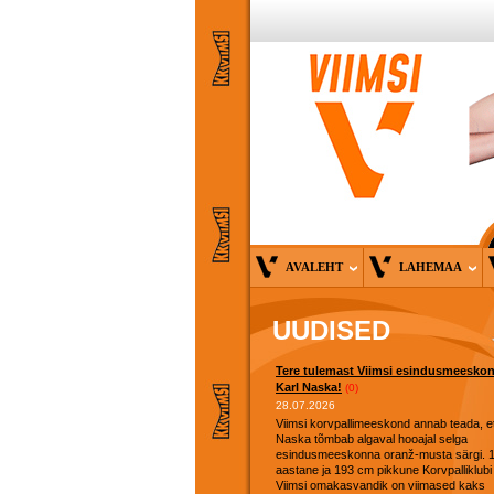
AVALEHT
LAHEMAA
UUDISED
Tere tulemast Viimsi esindusmeesko
Karl Naska!
(0)
28.07.2026
Viimsi korvpallimeeskond annab teada, et
Naska tõmbab algaval hooajal selga
esindusmeeskonna oranž-musta särgi. 
aastane ja 193 cm pikkune Korvpalliklubi
Viimsi omakasvandik on viimased kaks