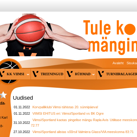
Avaleht
Sisuka
KK VIIMSI
TREENINGUD
RÜHMAD
TURNIIR&LAAG
Uudised
nda,
01.11.2022
Korvpalliklubi Viimsi tähistas 20. sünnipäeva!
01.11.2022
VIIMSI EHITUS eri: Viimsi/Sportland vs BK Ogre
 Karl
Viimsi/Sportland kaotas pingelise mängu Rapla Avis Utilitase meeskon
31.10.2022
72:77
18-
27.10.2022
Viimsi/Sportland alistas võõrsil Valmiera Glass/VIA meeskonna 83:71