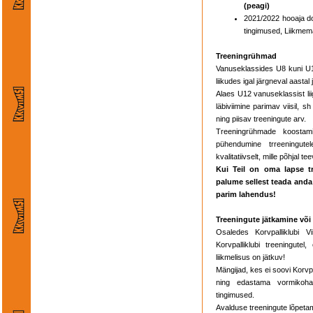
(peagi)
2021/2022 hooaja do
tingimused, Liikme
Treeningrühmad
Vanuseklassides U8 kuni U11
liikudes igal järgneval aast
Alaes U12 vanuseklassist li
läbiviimine parimav viisil, s
ning piisav treeningute arv.
Treeningrühmade koostam
pühendumine trreeningutel
kvalitatiivselt, mille põhjal t
Kui Teil on oma lapse tr
palume sellest teada anda 
parim lahendus!
Treeningute jätkamine või
Osaledes Korvpalliklubi 
Korvpalliklubi treeningutel
liikmelisus on jätkuv!
Mängijad, kes ei soovi Korvpa
ning edastama vormikohas
tingimused.
Avalduse treeningute lõpeta