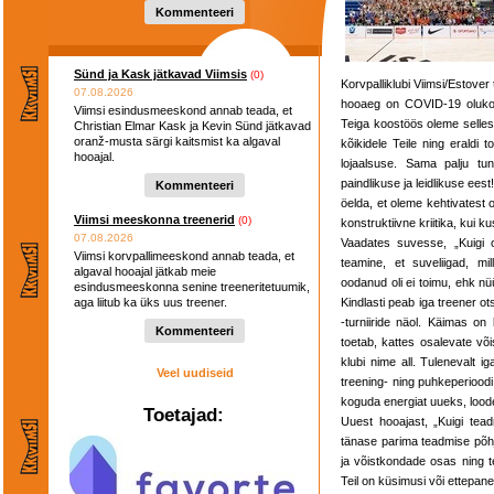
Kommenteeri
Sünd ja Kask jätkavad Viimsis
(0)
Korvpalliklubi Viimsi/Estover
07.08.2026
hooaeg on COVID-19 olukorr
Viimsi esindusmeeskond annab teada, et
Teiga koostöös oleme sellest
Christian Elmar Kask ja Kevin Sünd jätkavad
oranž-musta särgi kaitsmist ka algaval
kõikidele Teile ning eraldi 
hooajal.
lojaalsuse. Sama palju tun
paindlikuse ja leidlikuse eest
Kommenteeri
öelda, et oleme kehtivatest
Viimsi meeskonna treenerid
(0)
konstruktiivne kriitika, kui k
07.08.2026
Vaadates suvesse, „Kuigi o
Viimsi korvpallimeeskond annab teada, et
teamine, et suveliigad, mi
algaval hooajal jätkab meie
oodanud oli ei toimu, ehk nüü
esindusmeeskonna senine treeneritetuumik,
aga liitub ka üks uus treener.
Kindlasti peab iga treener 
-turniiride näol. Käimas on
Kommenteeri
toetab, kattes osalevate v
klubi nime all. Tulenevalt i
Veel uudiseid
treening- ning puhkeperioodi,
koguda energiat uueks, lood
Toetajad:
Uuest hooajast, „Kuigi tea
tänase parima teadmise põhj
ja võistkondade osas ning te
Teil on küsimusi või ettepan