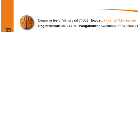
Begoonia tee 3, Viimsi vald 74001
E-post:
kkviimsi@kkviimsi.ee
Registrikood:
80174429
Pangakonto:
Swedbank EE642200221