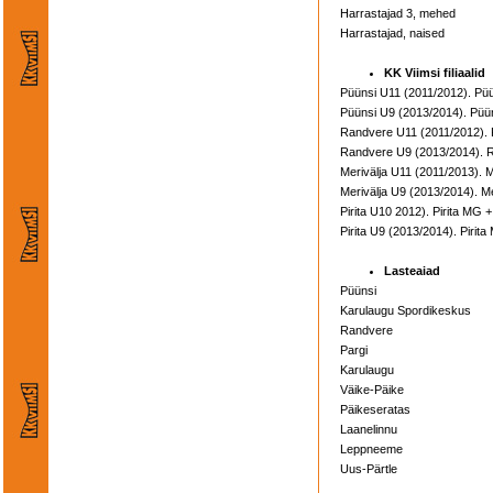
Harrastajad 3, mehed
Harrastajad, naised
KK Viimsi filiaalid
Püünsi U11 (2011/2012). Pü
Püünsi U9 (2013/2014). Püü
Randvere U11 (2011/2012). 
Randvere U9 (2013/2014). R
Merivälja U11 (2011/2013). 
Merivälja U9 (2013/2014). M
Pirita U10 2012). Pirita MG
Pirita U9 (2013/2014). Piri
Lasteaiad
Püünsi
Karulaugu Spordikeskus
Randvere
Pargi
Karulaugu
Väike-Päike
Päikeseratas
Laanelinnu
Leppneeme
Uus-Pärtle