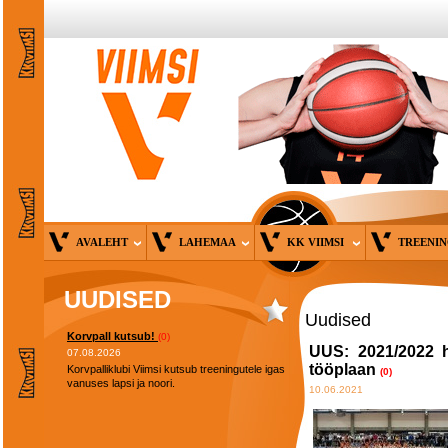
AVALEHT
LAHEMAA
KK VIIMSI
TREENI
UUDISED
Uudised
Korvpall kutsub!
(0)
UUS: 2021/2022 h
07.08.2026
tööplaan
Korvpalliklubi Viimsi kutsub treeningutele igas
(0)
vanuses lapsi ja noori.
10.06.2021