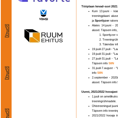
Tööplaan kevad-suvi 2021
Kuni 13.juuni - kä
treeningplaani alus
ja
Sportlyzer
raken
Alates 14.juuni - 2
alusel. Täpsem info, 
Sportlyzer
Treeningrü
Täiendav inf
19.juuli-27.juuli -
19.juuli-31.juuli -
27.juuli-31.juuli -
Täpsem info
SIIN
31.juuli-7.august 
info
SIIN
2.september - 2020/
alusel. Täpsem info
Uuest, 2021/2022 hooajast
1.juuli on ametliku
treeningrühmadele.
Ühistreeningud juunis
Täpsem info treening
2021/2022 hooaja t