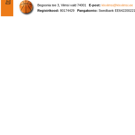
Begoonia tee 3, Viimsi vald 74001
E-post:
kkviimsi@kkviimsi.ee
Registrikood:
80174429
Pangakonto:
Swedbank EE642200221