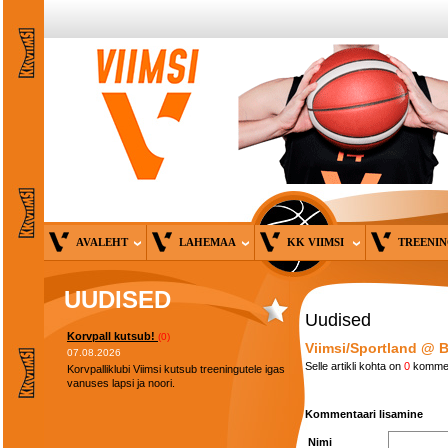
AVALEHT
LAHEMAA
KK VIIMSI
TREENI
UUDISED
Uudised
Korvpall kutsub!
(0)
Viimsi/Sportland @ 
07.08.2026
Selle artikli kohta on
0
kommen
Korvpalliklubi Viimsi kutsub treeningutele igas
vanuses lapsi ja noori.
Kommentaari lisamine
Nimi