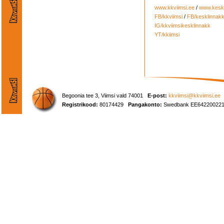
www.kkviimsi.ee
/
www.keskl
FB/kkviimsi
/
FB/kesklinnak
IG/kkviimsikesklinnakk
YT/kkiimsi
Begoonia tee 3, Viimsi vald 74001
E-post:
kkviimsi@kkviimsi.ee
Registrikood:
80174429
Pangakonto:
Swedbank EE642200221