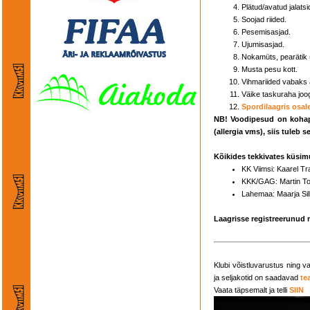
Plätud/avatud jalatsi
Soojad riided.
Pesemisasjad.
Ujumisasjad.
Nokamüts, pearätik 
Musta pesu kott.
Vihmariided vabaks a
Väike taskuraha joog
Spordilaagris osale
NB! Voodipesud on kohapea
(allergia vms), siis tuleb s
Kõikides tekkivates küsi
KK Viimsi: Kaarel 
KKK/GAG: Martin 
Lahemaa: Maarja Si
Laagrisse registreerunud 
Klubi võistluvarustus ning v
ja seljakotid on saadavad
te
Vaata täpsemalt ja telli
SIIN