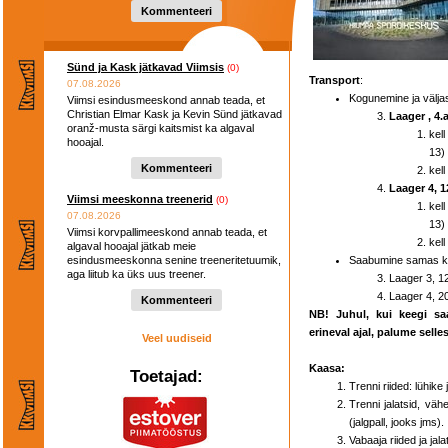
Kommenteeri
Sünd ja Kask jätkavad Viimsis
(0)
Transport
:
07.08.2026
Kogunemine ja väljas
Viimsi esindusmeeskond annab teada, et
Christian Elmar Kask ja Kevin Sünd jätkavad
Laager , 4.
oranž-musta särgi kaitsmist ka algaval
kel
hooajal.
13)
Kommenteeri
kel
Laager 4, 1
Viimsi meeskonna treenerid
(0)
kel
07.08.2026
13)
Viimsi korvpallimeeskond annab teada, et
kel
algaval hooajal jätkab meie
esindusmeeskonna senine treeneritetuumik,
Saabumine samas k
aga liitub ka üks uus treener.
Laager 3, 12
Laager 4, 20
Kommenteeri
NB! Juhul, kui keegi sa
erineval ajal, palume selle
Veel uudiseid
Kaasa:
Toetajad:
Trenni riided: lühike
Trenni jalatsid, vähe
(jalgpall, jooks jms).
Vabaaja riided ja jala