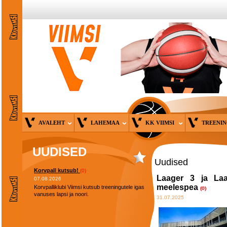
AVALEHT
LAHEMAA
KK VIIMSI
TREENI
UUDISED
Uudised
Korvpall kutsub!
(0)
Laager 3 ja Laa
07.08.2026
meelespea
Korvpalliklubi Viimsi kutsub treeningutele igas
(0)
vanuses lapsi ja noori.
31.07.2025