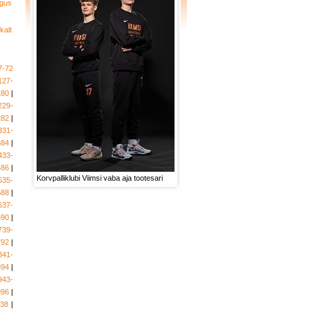
gus
kalt
7-72
127-
180
|
229-
282
|
331-
384
|
433-
486
|
Korvpalliklubi Viimsi vaba aja tootesari
535-
588
|
637-
690
|
739-
792
|
841-
894
|
943-
996
|
038
|