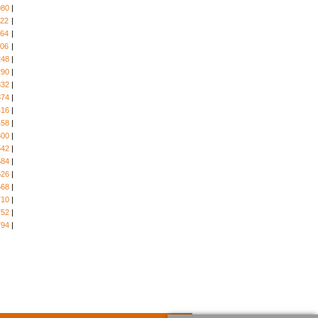
080
|
122
|
164
|
206
|
248
|
290
|
332
|
374
|
416
|
458
|
500
|
542
|
584
|
626
|
668
|
710
|
752
|
794
|