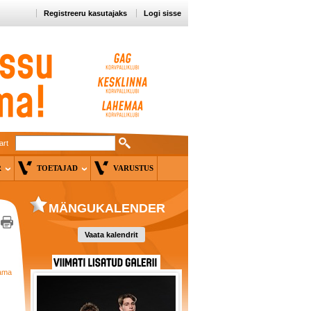
Registreeru kasutajaks
Logi sisse
art
ER
TOETAJAD
VARUSTUS
MÄNGUKALENDER
Vaata kalendrit
tama