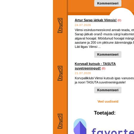
hooaega ...
Kommenteeri
Artur Sarap jätkab Viimsis!
(0)
24.07.2026
Viimsi esindusmeeskond annab teada, et
Sarap jätkab oranž-musta särgi kaitsmis
algaval hooajal. Möödunud hooajal mängi
aastane ja 200 cm pikkune ääremängija E
Läti liigas Viimsi ...
Kommenteeri
Korvpall kutsub - TASUTA
suvetreeningud!
(0)
21.07.2026
Korvpalliklubi Viimsi kutsub igas vanuses
ja noori TASUTA suvetreeningutele!
Kommenteeri
Veel uudiseid
Toetajad: