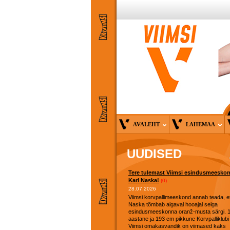
AVALEHT
LAHEMAA
UUDISED
Tere tulemast Viimsi esindusmeesko
Karl Naska!
(0)
28.07.2026
Viimsi korvpallimeeskond annab teada, et
Naska tõmbab algaval hooajal selga
esindusmeeskonna oranž-musta särgi. 
aastane ja 193 cm pikkune Korvpalliklubi
Viimsi omakasvandik on viimased kaks