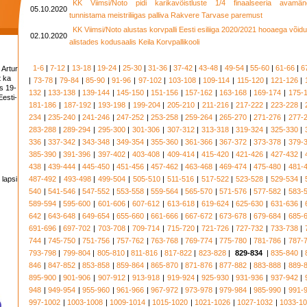
KK Viimsi/Noto pidi karikavõistluste 1/4 finaalseeria avamän
05.10.2020
tunnistama meistriliigas palliva Rakvere Tarvase paremust
KK Viimsi/Noto alustas korvpalli Eesti esiliiga 2020/2021 hooaega võidu
02.10.2020
alistades kodusaalis Keila Korvpallikooli
1-6
|
7-12
|
13-18
|
19-24
|
25-30
|
31-36
|
37-42
|
43-48
|
49-54
|
55-60
|
61-66
|
6
 Artur
t ka
|
73-78
|
79-84
|
85-90
|
91-96
|
97-102
|
103-108
|
109-114
|
115-120
|
121-126
|
s 19-
132
|
133-138
|
139-144
|
145-150
|
151-156
|
157-162
|
163-168
|
169-174
|
175-
esti-
181-186
|
187-192
|
193-198
|
199-204
|
205-210
|
211-216
|
217-222
|
223-228
|
234
|
235-240
|
241-246
|
247-252
|
253-258
|
259-264
|
265-270
|
271-276
|
277-
283-288
|
289-294
|
295-300
|
301-306
|
307-312
|
313-318
|
319-324
|
325-330
|
336
|
337-342
|
343-348
|
349-354
|
355-360
|
361-366
|
367-372
|
373-378
|
379-
385-390
|
391-396
|
397-402
|
403-408
|
409-414
|
415-420
|
421-426
|
427-432
|
438
|
439-444
|
445-450
|
451-456
|
457-462
|
463-468
|
469-474
|
475-480
|
481-
 lapsi
487-492
|
493-498
|
499-504
|
505-510
|
511-516
|
517-522
|
523-528
|
529-534
|
540
|
541-546
|
547-552
|
553-558
|
559-564
|
565-570
|
571-576
|
577-582
|
583-
589-594
|
595-600
|
601-606
|
607-612
|
613-618
|
619-624
|
625-630
|
631-636
|
642
|
643-648
|
649-654
|
655-660
|
661-666
|
667-672
|
673-678
|
679-684
|
685-
691-696
|
697-702
|
703-708
|
709-714
|
715-720
|
721-726
|
727-732
|
733-738
|
744
|
745-750
|
751-756
|
757-762
|
763-768
|
769-774
|
775-780
|
781-786
|
787-
793-798
|
799-804
|
805-810
|
811-816
|
817-822
|
823-828
|
829-834
|
835-840
|
846
|
847-852
|
853-858
|
859-864
|
865-870
|
871-876
|
877-882
|
883-888
|
889-
895-900
|
901-906
|
907-912
|
913-918
|
919-924
|
925-930
|
931-936
|
937-942
|
948
|
949-954
|
955-960
|
961-966
|
967-972
|
973-978
|
979-984
|
985-990
|
991-
997-1002
|
1003-1008
|
1009-1014
|
1015-1020
|
1021-1026
|
1027-1032
|
1033-1