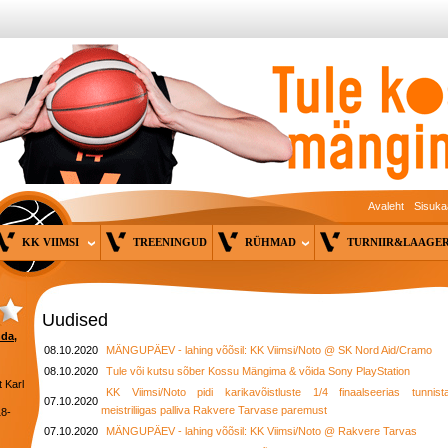
Avaleht
Sisuka
KK VIIMSI
TREENINGUD
RÜHMAD
TURNIIR&LAAG
Uudised
nda,
08.10.2020
MÄNGUPÄEV - lahing võõsil: KK Viimsi/Noto @ SK Nord Aid/Cramo
08.10.2020
Tule või kutsu sõber Kossu Mängima & võida Sony PlayStation
 Karl
KK Viimsi/Noto pidi karikavõistluste 1/4 finaalseerias tunnis
07.10.2020
meistriliigas palliva Rakvere Tarvase paremust
18-
07.10.2020
MÄNGUPÄEV - lahing võõsil: KK Viimsi/Noto @ Rakvere Tarvas