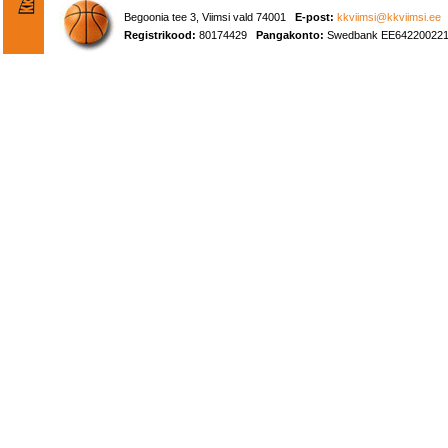
Begoonia tee 3, Viimsi vald 74001
E-post:
kkviimsi@kkviimsi.ee
Registrikood:
80174429
Pangakonto:
Swedbank EE642200221