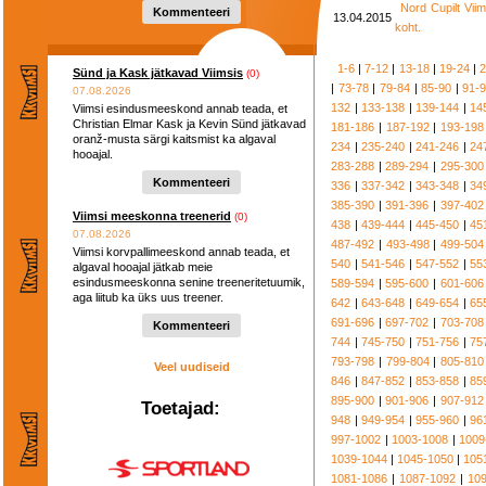
Nord Cupilt Viim
Kommenteeri
13.04.2015
koht.
1-6
|
7-12
|
13-18
|
19-24
|
2
Sünd ja Kask jätkavad Viimsis
(0)
|
73-78
|
79-84
|
85-90
|
91-
07.08.2026
132
|
133-138
|
139-144
|
14
Viimsi esindusmeeskond annab teada, et
Christian Elmar Kask ja Kevin Sünd jätkavad
181-186
|
187-192
|
193-198
oranž-musta särgi kaitsmist ka algaval
234
|
235-240
|
241-246
|
24
hooajal.
283-288
|
289-294
|
295-300
Kommenteeri
336
|
337-342
|
343-348
|
34
385-390
|
391-396
|
397-402
Viimsi meeskonna treenerid
(0)
438
|
439-444
|
445-450
|
45
07.08.2026
487-492
|
493-498
|
499-504
Viimsi korvpallimeeskond annab teada, et
540
|
541-546
|
547-552
|
55
algaval hooajal jätkab meie
esindusmeeskonna senine treeneritetuumik,
589-594
|
595-600
|
601-606
aga liitub ka üks uus treener.
642
|
643-648
|
649-654
|
65
691-696
|
697-702
|
703-708
Kommenteeri
744
|
745-750
|
751-756
|
75
793-798
|
799-804
|
805-810
Veel uudiseid
846
|
847-852
|
853-858
|
85
895-900
|
901-906
|
907-912
Toetajad:
948
|
949-954
|
955-960
|
96
997-1002
|
1003-1008
|
1009
1039-1044
|
1045-1050
|
105
1081-1086
|
1087-1092
|
10