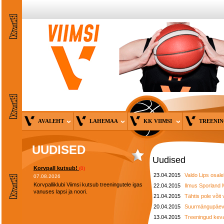
AVALEHT
LAHEMAA
KK VIIMSI
TREENI
UUDISED
Uudised
Korvpall kutsub!
(0)
23.04.2015
Valdo Lips osal
07.08.2026
Korvpalliklubi Viimsi kutsub treeningutele igas
22.04.2015
Ilmus Sporland 
vanuses lapsi ja noori.
21.04.2015
Tähtis pole võit
20.04.2015
Suurmängupäev 
13.04.2015
Treeningud kev