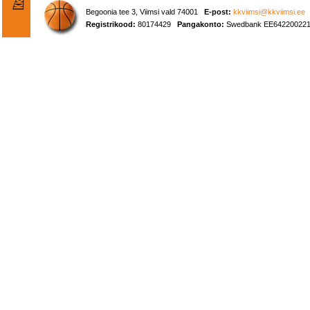
Begoonia tee 3, Viimsi vald 74001
E-post:
kkviimsi@kkviimsi.ee
Registrikood:
80174429
Pangakonto:
Swedbank EE642200221