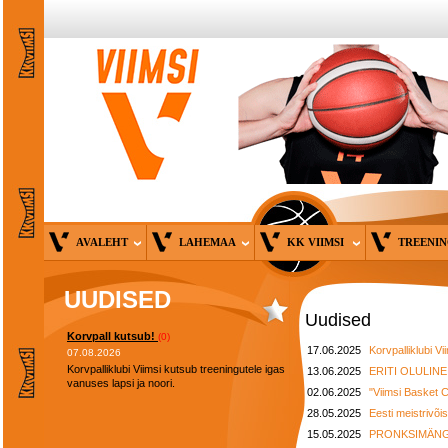
AVALEHT
LAHEMAA
KK VIIMSI
TREENI
UUDISED
Uudised
Korvpall kutsub!
(0)
17.06.2025
Korvpalliklubi V
07.08.2026
Korvpalliklubi Viimsi kutsub treeningutele igas
13.06.2025
ERITI OLULINE!
vanuses lapsi ja noori.
02.06.2025
"Viimsi Basket 
28.05.2025
Eesti meistrivõis
15.05.2025
PRONKSIMÄNGU