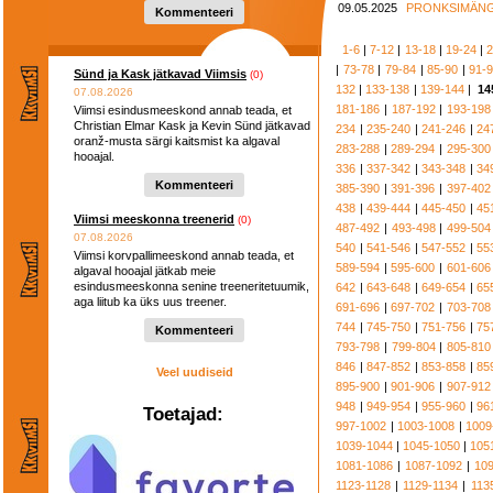
09.05.2025
PRONKSIMÄNGU
Kommenteeri
1-6
|
7-12
|
13-18
|
19-24
|
2
|
73-78
|
79-84
|
85-90
|
91-
Sünd ja Kask jätkavad Viimsis
(0)
132
|
133-138
|
139-144
|
14
07.08.2026
181-186
|
187-192
|
193-198
Viimsi esindusmeeskond annab teada, et
Christian Elmar Kask ja Kevin Sünd jätkavad
234
|
235-240
|
241-246
|
24
oranž-musta särgi kaitsmist ka algaval
283-288
|
289-294
|
295-300
hooajal.
336
|
337-342
|
343-348
|
34
Kommenteeri
385-390
|
391-396
|
397-402
438
|
439-444
|
445-450
|
45
Viimsi meeskonna treenerid
(0)
487-492
|
493-498
|
499-504
07.08.2026
540
|
541-546
|
547-552
|
55
Viimsi korvpallimeeskond annab teada, et
589-594
|
595-600
|
601-606
algaval hooajal jätkab meie
esindusmeeskonna senine treeneritetuumik,
642
|
643-648
|
649-654
|
65
aga liitub ka üks uus treener.
691-696
|
697-702
|
703-708
744
|
745-750
|
751-756
|
75
Kommenteeri
793-798
|
799-804
|
805-810
846
|
847-852
|
853-858
|
85
Veel uudiseid
895-900
|
901-906
|
907-912
948
|
949-954
|
955-960
|
96
Toetajad:
997-1002
|
1003-1008
|
1009
1039-1044
|
1045-1050
|
105
1081-1086
|
1087-1092
|
10
1123-1128
|
1129-1134
|
113