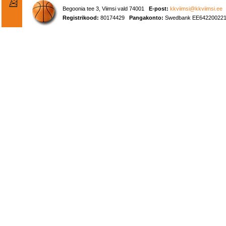
Begoonia tee 3, Viimsi vald 74001
E-post:
kkviimsi@kkviimsi.ee
Registrikood:
80174429
Pangakonto:
Swedbank EE642200221