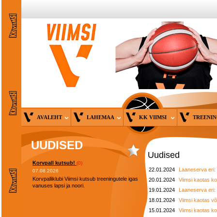
AVALEHT
LAHEMAA
KK VIIMSI
TREENI
UUDISED
Uudised
Korvpall kutsub!
(0)
22.01.2024
Laaneserva eri:
07.08.2026
Korvpalliklubi Viimsi kutsub treeningutele igas
20.01.2024
Viimsi kaotas k
vanuses lapsi ja noori.
19.01.2024
Laaneserva eri:
18.01.2024
Viimsi kaotas võ
15.01.2024
Viimsi kaotas k