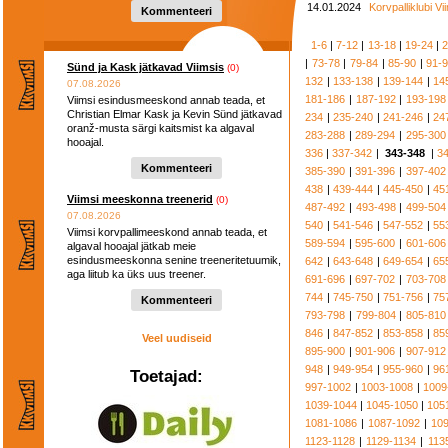
14.01.2024
Korvpalliklubi V
Kommenteeri
1-6
|
7-12
|
13-18
|
19-24
|
2
|
73-78
|
79-84
|
85-90
|
91-
Sünd ja Kask jätkavad Viimsis
(0)
132
|
133-138
|
139-144
|
14
07.08.2026
181-186
|
187-192
|
193-198
Viimsi esindusmeeskond annab teada, et
Christian Elmar Kask ja Kevin Sünd jätkavad
234
|
235-240
|
241-246
|
24
oranž-musta särgi kaitsmist ka algaval
283-288
|
289-294
|
295-300
hooajal.
336
|
337-342
|
343-348
|
3
Kommenteeri
385-390
|
391-396
|
397-402
438
|
439-444
|
445-450
|
45
Viimsi meeskonna treenerid
(0)
487-492
|
493-498
|
499-504
07.08.2026
540
|
541-546
|
547-552
|
55
Viimsi korvpallimeeskond annab teada, et
589-594
|
595-600
|
601-606
algaval hooajal jätkab meie
esindusmeeskonna senine treeneritetuumik,
642
|
643-648
|
649-654
|
65
aga liitub ka üks uus treener.
691-696
|
697-702
|
703-708
744
|
745-750
|
751-756
|
75
Kommenteeri
793-798
|
799-804
|
805-810
846
|
847-852
|
853-858
|
85
Veel uudiseid
895-900
|
901-906
|
907-912
948
|
949-954
|
955-960
|
96
Toetajad:
997-1002
|
1003-1008
|
1009
1039-1044
|
1045-1050
|
105
1081-1086
|
1087-1092
|
10
1123-1128
|
1129-1134
|
113