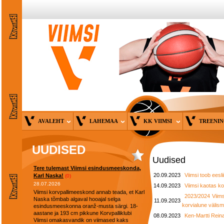
AVALEHT
LAHEMAA
KK VIIMSI
TREENI
UUDISED
Uudised
Tere tulemast Viimsi esindusmeeskonda,
20.09.2023
Viimsi toob eesl
Karl Naska!
(0)
28.07.2026
14.09.2023
Viimsi kaotas k
Viimsi korvpallimeeskond annab teada, et Karl
2023/2024 Viim
Naska tõmbab algaval hooajal selga
11.09.2023
korvialune välism
esindusmeeskonna oranž-musta särgi. 18-
aastane ja 193 cm pikkune Korvpalliklubi
08.09.2023
Ken-Martti Reina
Viimsi omakasvandik on viimased kaks