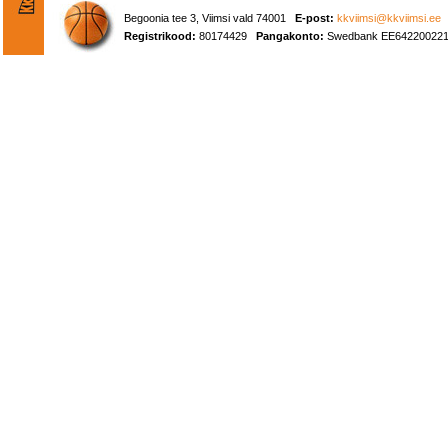
Begoonia tee 3, Viimsi vald 74001
E-post:
kkviimsi@kkviimsi.ee
Registrikood:
80174429
Pangakonto:
Swedbank EE642200221