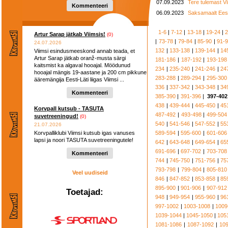
07.09.2023
Tere tulemast Vi
hooaega ...
Kommenteeri
06.09.2023
Saksamaalt Eesti
1-6
|
7-12
|
13-18
|
19-24
|
2
Artur Sarap jätkab Viimsis!
(0)
|
73-78
|
79-84
|
85-90
|
91-
24.07.2026
132
|
133-138
|
139-144
|
14
Viimsi esindusmeeskond annab teada, et
Artur Sarap jätkab oranž-musta särgi
181-186
|
187-192
|
193-198
kaitsmist ka algaval hooajal. Möödunud
234
|
235-240
|
241-246
|
24
hooajal mängis 19-aastane ja 200 cm pikkune
283-288
|
289-294
|
295-300
ääremängija Eesti-Läti liigas Viimsi ...
336
|
337-342
|
343-348
|
34
Kommenteeri
385-390
|
391-396
|
397-402
438
|
439-444
|
445-450
|
45
Korvpall kutsub - TASUTA
487-492
|
493-498
|
499-504
suvetreeningud!
(0)
540
|
541-546
|
547-552
|
55
21.07.2026
Korvpalliklubi Viimsi kutsub igas vanuses
589-594
|
595-600
|
601-606
lapsi ja noori TASUTA suvetreeningutele!
642
|
643-648
|
649-654
|
65
691-696
|
697-702
|
703-708
Kommenteeri
744
|
745-750
|
751-756
|
75
793-798
|
799-804
|
805-810
Veel uudiseid
846
|
847-852
|
853-858
|
85
895-900
|
901-906
|
907-912
Toetajad:
948
|
949-954
|
955-960
|
96
997-1002
|
1003-1008
|
1009
1039-1044
|
1045-1050
|
105
1081-1086
|
1087-1092
|
10