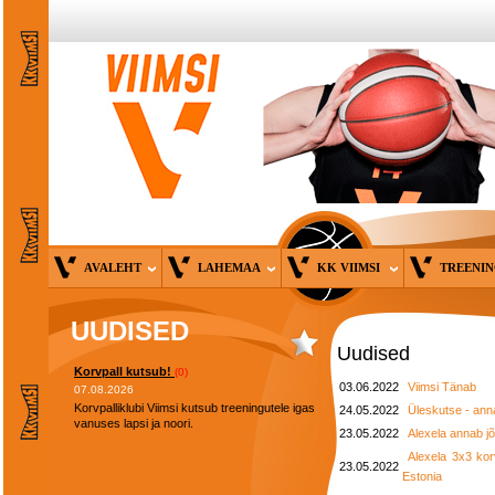
AVALEHT
LAHEMAA
KK VIIMSI
TREENI
UUDISED
Uudised
Korvpall kutsub!
(0)
03.06.2022
Viimsi Tänab
07.08.2026
Korvpalliklubi Viimsi kutsub treeningutele igas
24.05.2022
Üleskutse - anna
vanuses lapsi ja noori.
23.05.2022
Alexela annab jõ
Alexela 3x3 korv
23.05.2022
Estonia