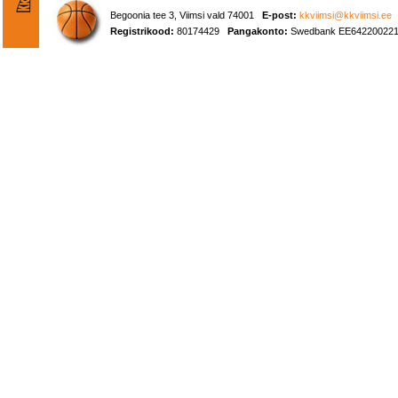
Begoonia tee 3, Viimsi vald 74001
E-post:
kkviimsi@kkviimsi.ee
Registrikood:
80174429
Pangakonto:
Swedbank EE642200221