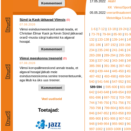
17.05.2022
Aitäh!
Kommenteeri
KK Viimsi/Spor
05.05.2022
veeranfinaalsee
Meistriliiga 5.koh
Sünd ja Kask jätkavad Viimsis
(0)
07.08.2026
1-6
|
7-12
|
13-18
|
19-24
|
2
Viimsi esindusmeeskond annab teada, et
Christian Elmar Kask ja Kevin Sünd jätkavad
|
73-78
|
79-84
|
85-90
|
91-
oranž-musta särgi kaitsmist ka algaval
132
|
133-138
|
139-144
|
14
hooajal.
181-186
|
187-192
|
193-198
Kommenteeri
234
|
235-240
|
241-246
|
24
283-288
|
289-294
|
295-300
Viimsi meeskonna treenerid
(0)
336
|
337-342
|
343-348
|
34
07.08.2026
385-390
|
391-396
|
397-402
Viimsi korvpallimeeskond annab teada, et
438
|
439-444
|
445-450
|
45
algaval hooajal jätkab meie
esindusmeeskonna senine treeneritetuumik,
487-492
|
493-498
|
499-504
aga liitub ka üks uus treener.
540
|
541-546
|
547-552
|
55
589-594
|
595-600
|
601-60
Kommenteeri
642
|
643-648
|
649-654
|
65
691-696
|
697-702
|
703-708
Veel uudiseid
744
|
745-750
|
751-756
|
75
793-798
|
799-804
|
805-810
Toetajad:
846
|
847-852
|
853-858
|
85
895-900
|
901-906
|
907-912
948
|
949-954
|
955-960
|
96
997-1002
|
1003-1008
|
1009