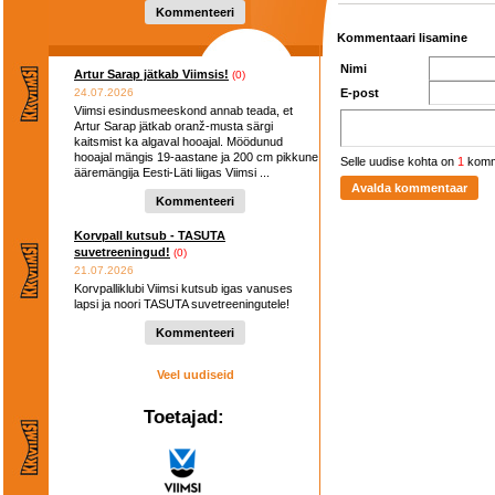
hooaega ...
Kommenteeri
Kommentaari lisamine
Nimi
Artur Sarap jätkab Viimsis!
(0)
24.07.2026
E-post
Viimsi esindusmeeskond annab teada, et
Artur Sarap jätkab oranž-musta särgi
kaitsmist ka algaval hooajal. Möödunud
hooajal mängis 19-aastane ja 200 cm pikkune
Selle uudise kohta on
1
komm
ääremängija Eesti-Läti liigas Viimsi ...
Kommenteeri
Korvpall kutsub - TASUTA
suvetreeningud!
(0)
21.07.2026
Korvpalliklubi Viimsi kutsub igas vanuses
lapsi ja noori TASUTA suvetreeningutele!
Kommenteeri
Veel uudiseid
Toetajad: