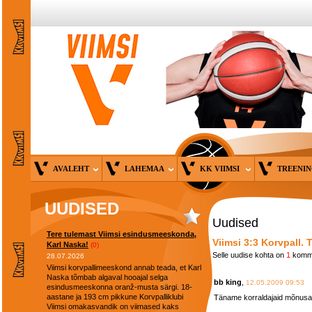
AVALEHT
LAHEMAA
KK VIIMSI
TREENI
UUDISED
Uudised
Tere tulemast Viimsi esindusmeeskonda,
Viimsi 3:3 Korvpall.
Karl Naska!
(0)
Selle uudise kohta on
1
komm
28.07.2026
Viimsi korvpallimeeskond annab teada, et Karl
Naska tõmbab algaval hooajal selga
bb king
,
12.05.2009 09:53
esindusmeeskonna oranž-musta särgi. 18-
aastane ja 193 cm pikkune Korvpalliklubi
Täname korraldajaid mõnusa t
Viimsi omakasvandik on viimased kaks