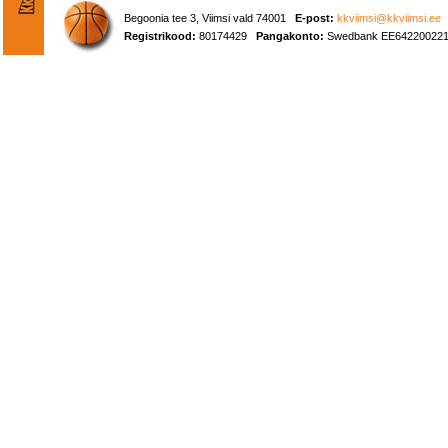
Begoonia tee 3, Viimsi vald 74001
E-post:
kkviimsi@kkviimsi.ee
Registrikood:
80174429
Pangakonto:
Swedbank EE642200221