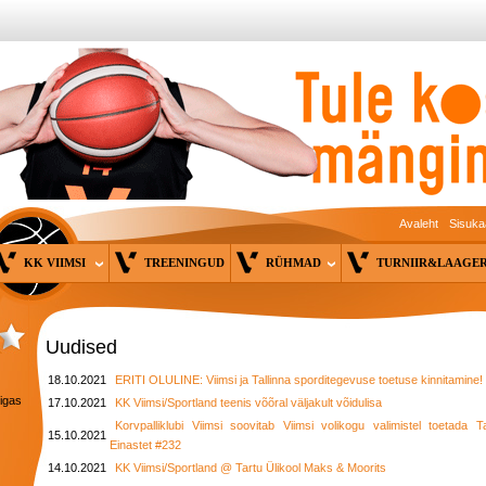
Avaleht
Sisuka
KK VIIMSI
TREENINGUD
RÜHMAD
TURNIIR&LAAG
Uudised
18.10.2021
ERITI OLULINE: Viimsi ja Tallinna sporditegevuse toetuse kinnitamine!
 igas
17.10.2021
KK Viimsi/Sportland teenis võõral väljakult võidulisa
Korvpalliklubi Viimsi soovitab Viimsi volikogu valimistel toetada T
15.10.2021
Einastet #232
14.10.2021
KK Viimsi/Sportland @ Tartu Ülikool Maks & Moorits