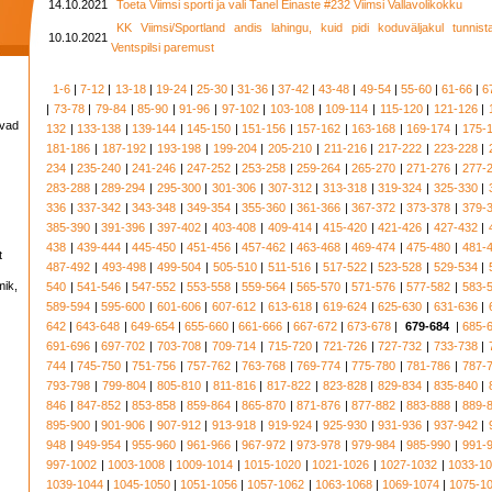
14.10.2021
Toeta Viimsi sporti ja vali Tanel Einaste #232 Viimsi Vallavolikokku
KK Viimsi/Sportland andis lahingu, kuid pidi koduväljakul tunnis
10.10.2021
Ventspilsi paremust
1-6
|
7-12
|
13-18
|
19-24
|
25-30
|
31-36
|
37-42
|
43-48
|
49-54
|
55-60
|
61-66
|
6
|
73-78
|
79-84
|
85-90
|
91-96
|
97-102
|
103-108
|
109-114
|
115-120
|
121-126
|
avad
132
|
133-138
|
139-144
|
145-150
|
151-156
|
157-162
|
163-168
|
169-174
|
175-
181-186
|
187-192
|
193-198
|
199-204
|
205-210
|
211-216
|
217-222
|
223-228
|
234
|
235-240
|
241-246
|
247-252
|
253-258
|
259-264
|
265-270
|
271-276
|
277-
283-288
|
289-294
|
295-300
|
301-306
|
307-312
|
313-318
|
319-324
|
325-330
|
336
|
337-342
|
343-348
|
349-354
|
355-360
|
361-366
|
367-372
|
373-378
|
379-
385-390
|
391-396
|
397-402
|
403-408
|
409-414
|
415-420
|
421-426
|
427-432
|
438
|
439-444
|
445-450
|
451-456
|
457-462
|
463-468
|
469-474
|
475-480
|
481-
t
487-492
|
493-498
|
499-504
|
505-510
|
511-516
|
517-522
|
523-528
|
529-534
|
mik,
540
|
541-546
|
547-552
|
553-558
|
559-564
|
565-570
|
571-576
|
577-582
|
583-
589-594
|
595-600
|
601-606
|
607-612
|
613-618
|
619-624
|
625-630
|
631-636
|
642
|
643-648
|
649-654
|
655-660
|
661-666
|
667-672
|
673-678
|
679-684
|
685-
691-696
|
697-702
|
703-708
|
709-714
|
715-720
|
721-726
|
727-732
|
733-738
|
744
|
745-750
|
751-756
|
757-762
|
763-768
|
769-774
|
775-780
|
781-786
|
787-
793-798
|
799-804
|
805-810
|
811-816
|
817-822
|
823-828
|
829-834
|
835-840
|
846
|
847-852
|
853-858
|
859-864
|
865-870
|
871-876
|
877-882
|
883-888
|
889-
895-900
|
901-906
|
907-912
|
913-918
|
919-924
|
925-930
|
931-936
|
937-942
|
948
|
949-954
|
955-960
|
961-966
|
967-972
|
973-978
|
979-984
|
985-990
|
991-
997-1002
|
1003-1008
|
1009-1014
|
1015-1020
|
1021-1026
|
1027-1032
|
1033-1
1039-1044
|
1045-1050
|
1051-1056
|
1057-1062
|
1063-1068
|
1069-1074
|
1075-1