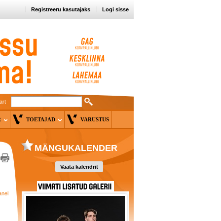
Registreeru kasutajaks
Logi sisse
art
ER
TOETAJAD
VARUSTUS
MÄNGUKALENDER
Vaata kalendrit
anel