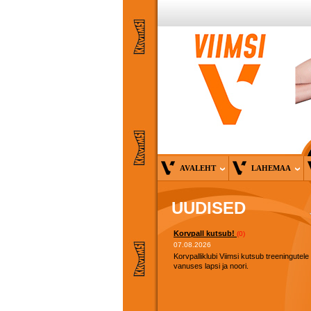
AVALEHT
LAHEMAA
UUDISED
Korvpall kutsub!
(0)
07.08.2026
Korvpalliklubi Viimsi kutsub treeningutele
vanuses lapsi ja noori.