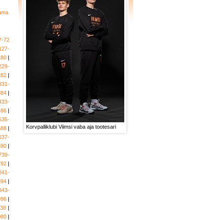
tama
7-72
127-
180
|
229-
282
|
331-
384
|
433-
486
|
535-
Korvpalliklubi Viimsi vaba aja tootesari
588
|
637-
690
|
739-
792
|
841-
894
|
943-
996
|
038
|
080
|