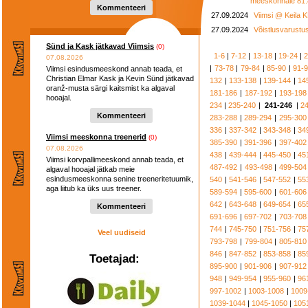
meeskonnale 81:
Kommenteeri
27.09.2024
Viimsi @ Keila 
27.09.2024
Võistlusvarustus
Sünd ja Kask jätkavad Viimsis
(0)
1-6
|
7-12
|
13-18
|
19-24
|
2
07.08.2026
|
73-78
|
79-84
|
85-90
|
91-
Viimsi esindusmeeskond annab teada, et
Christian Elmar Kask ja Kevin Sünd jätkavad
132
|
133-138
|
139-144
|
14
oranž-musta särgi kaitsmist ka algaval
181-186
|
187-192
|
193-198
hooajal.
234
|
235-240
|
241-246
|
2
Kommenteeri
283-288
|
289-294
|
295-300
336
|
337-342
|
343-348
|
34
Viimsi meeskonna treenerid
(0)
385-390
|
391-396
|
397-402
07.08.2026
438
|
439-444
|
445-450
|
45
Viimsi korvpallimeeskond annab teada, et
487-492
|
493-498
|
499-504
algaval hooajal jätkab meie
esindusmeeskonna senine treeneritetuumik,
540
|
541-546
|
547-552
|
55
aga liitub ka üks uus treener.
589-594
|
595-600
|
601-606
642
|
643-648
|
649-654
|
65
Kommenteeri
691-696
|
697-702
|
703-708
744
|
745-750
|
751-756
|
75
Veel uudiseid
793-798
|
799-804
|
805-810
846
|
847-852
|
853-858
|
85
Toetajad:
895-900
|
901-906
|
907-912
948
|
949-954
|
955-960
|
96
997-1002
|
1003-1008
|
1009
1039-1044
|
1045-1050
|
105