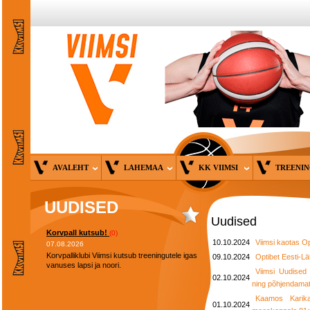
AVALEHT
LAHEMAA
KK VIIMSI
TREENI
UUDISED
Uudised
Korvpall kutsub!
(0)
10.10.2024
Viimsi kaotas Op
07.08.2026
Korvpalliklubi Viimsi kutsub treeningutele igas
09.10.2024
Optibet Eesti-Lä
vanuses lapsi ja noori.
Viimsi Uudised 
02.10.2024
ning põhjendamat
Kaamos Karikav
01.10.2024