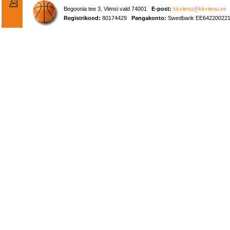
Begoonia tee 3, Viimsi vald 74001
E-post:
kkviimsi@kkviimsi.ee
Registrikood:
80174429
Pangakonto:
Swedbank EE642200221