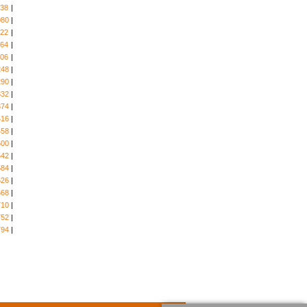
038
|
080
|
122
|
164
|
206
|
248
|
290
|
332
|
374
|
416
|
458
|
500
|
542
|
584
|
626
|
668
|
710
|
752
|
794
|