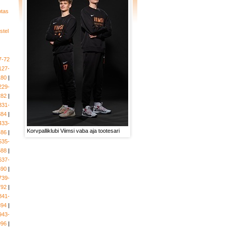
otas
stel
7-72
127-
180
|
229-
282
|
331-
384
|
433-
Korvpalliklubi Viimsi vaba aja tootesari
486
|
535-
588
|
637-
690
|
739-
792
|
841-
894
|
943-
996
|