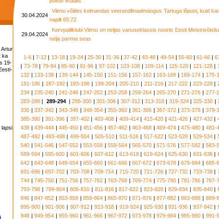
poiste finaalis
Viimsi võitles kolmandas veerandfinaalmängus Tartuga lõpuni, kuid ka
30.04.2024
napilt 65:72
Korvpalliklubi Viimsi on neljas vanuseklassis noorte Eesti Meistrivõistlu
29.04.2024
nelja parima seas
 Artur
t ka
1-6
|
7-12
|
13-18
|
19-24
|
25-30
|
31-36
|
37-42
|
43-48
|
49-54
|
55-60
|
61-66
|
6
s 19-
|
73-78
|
79-84
|
85-90
|
91-96
|
97-102
|
103-108
|
109-114
|
115-120
|
121-126
|
esti-
132
|
133-138
|
139-144
|
145-150
|
151-156
|
157-162
|
163-168
|
169-174
|
175-
181-186
|
187-192
|
193-198
|
199-204
|
205-210
|
211-216
|
217-222
|
223-228
|
234
|
235-240
|
241-246
|
247-252
|
253-258
|
259-264
|
265-270
|
271-276
|
277-
283-288
|
289-294
|
295-300
|
301-306
|
307-312
|
313-318
|
319-324
|
325-330
|
336
|
337-342
|
343-348
|
349-354
|
355-360
|
361-366
|
367-372
|
373-378
|
379-
385-390
|
391-396
|
397-402
|
403-408
|
409-414
|
415-420
|
421-426
|
427-432
|
 lapsi
438
|
439-444
|
445-450
|
451-456
|
457-462
|
463-468
|
469-474
|
475-480
|
481-
487-492
|
493-498
|
499-504
|
505-510
|
511-516
|
517-522
|
523-528
|
529-534
|
540
|
541-546
|
547-552
|
553-558
|
559-564
|
565-570
|
571-576
|
577-582
|
583-
589-594
|
595-600
|
601-606
|
607-612
|
613-618
|
619-624
|
625-630
|
631-636
|
642
|
643-648
|
649-654
|
655-660
|
661-666
|
667-672
|
673-678
|
679-684
|
685-
691-696
|
697-702
|
703-708
|
709-714
|
715-720
|
721-726
|
727-732
|
733-738
|
744
|
745-750
|
751-756
|
757-762
|
763-768
|
769-774
|
775-780
|
781-786
|
787-
793-798
|
799-804
|
805-810
|
811-816
|
817-822
|
823-828
|
829-834
|
835-840
|
846
|
847-852
|
853-858
|
859-864
|
865-870
|
871-876
|
877-882
|
883-888
|
889-
895-900
|
901-906
|
907-912
|
913-918
|
919-924
|
925-930
|
931-936
|
937-942
|
948
|
949-954
|
955-960
|
961-966
|
967-972
|
973-978
|
979-984
|
985-990
|
991-