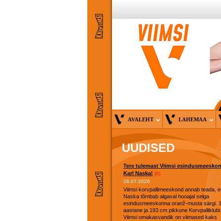
AVALEHT
LAHEMAA
UUDISED
Tere tulemast Viimsi esindusmeesko
Karl Naska!
(0)
28.07.2026
Viimsi korvpallimeeskond annab teada, et
Naska tõmbab algaval hooajal selga
esindusmeeskonna oranž-musta särgi. 
aastane ja 193 cm pikkune Korvpalliklubi
Viimsi omakasvandik on viimased kaks