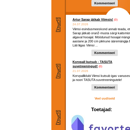
hooaega ...
Kommenteeri
Artur Sarap jätkab Viimsis!
(0)
24.07.2026
Viimsi esindusmeeskond annab teada, et
Sarap jätkab oranž-musta särgi kaitsmis
algaval hooajal. Möödunud hooajal mängi
aastane ja 200 cm pikkune ääremängija E
Läti liigas Viimsi ...
Kommenteeri
Korvpall kutsub - TASUTA
suvetreeningud!
(0)
21.07.2026
Korvpalliklubi Viimsi kutsub igas vanuses
ja noori TASUTA suvetreeningutele!
Kommenteeri
Veel uudiseid
Toetajad: