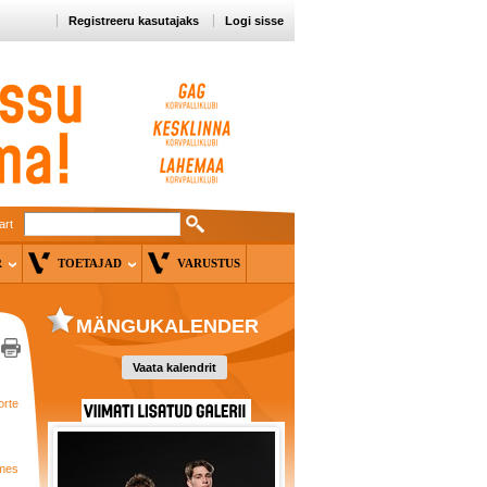
Registreeru kasutajaks
Logi sisse
art
ER
TOETAJAD
VARUSTUS
MÄNGUKALENDER
Vaata kalendrit
orte
lmes