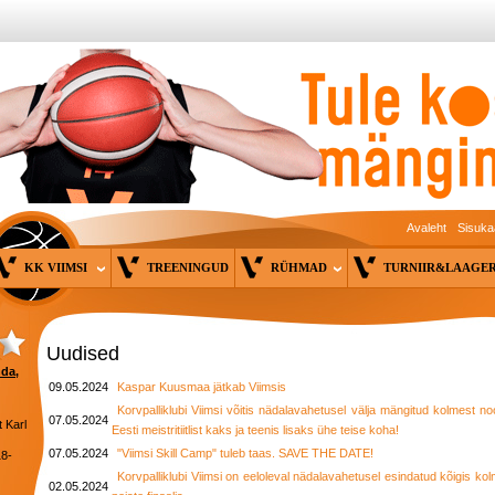
Avaleht
Sisuka
KK VIIMSI
TREENINGUD
RÜHMAD
TURNIIR&LAAG
Uudised
nda,
09.05.2024
Kaspar Kuusmaa jätkab Viimsis
Korvpalliklubi Viimsi võitis nädalavahetusel välja mängitud kolmest no
07.05.2024
 Karl
Eesti meistritiitlist kaks ja teenis lisaks ühe teise koha!
07.05.2024
"Viimsi Skill Camp" tuleb taas. SAVE THE DATE!
18-
Korvpalliklubi Viimsi on eeloleval nädalavahetusel esindatud kõigis ko
02.05.2024